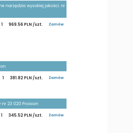
narzędzia wysokiej jakości. nr
1
969.56 PLN /szt.
Zamów
xon
1
381.82 PLN /szt.
Zamów
 nr 23 020 Proxxon
1
345.52 PLN /szt.
Zamów