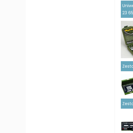
Uniw
23 6
Zest
Zest