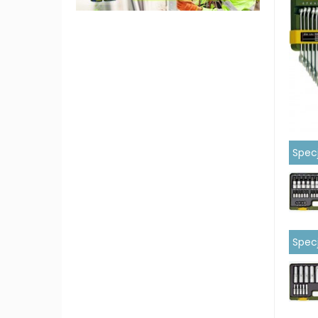
Specj
Specj