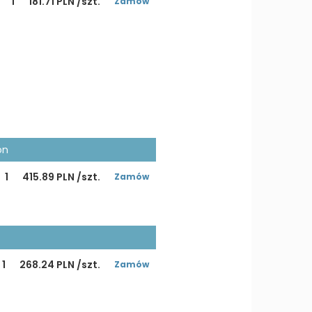
1
181.71 PLN /szt.
Zamów
on
1
415.89 PLN /szt.
Zamów
1
268.24 PLN /szt.
Zamów