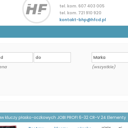
tel. kom. 607 403 005
tel. kom. 721 910 920
kontakt-bhp@hfcd.pl
Marka
ena
(wszystkie)
aw kluczy płasko-oczkowych JOBI PROFI 6-32 CR-V 24 Elementy