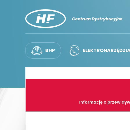
Centrum Dystrybucyjne
BHP
ELEKTRONARZĘDZI
Informację o przewidyw