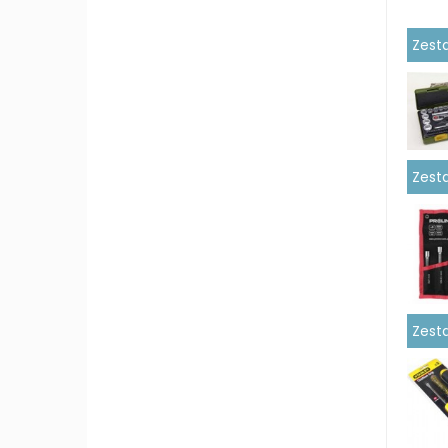
Zesta
Zest
Zest