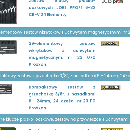
Zestaw kluczy płasko-
oczkowych JOBI PROFI 6-32
CR-V 24 Elementy
lementowy zestaw wkrętaków z uchwytem magnetycznym. nr 2
39-elementowy zestaw
wkrętaków z uchwytem
magnetycznym. nr 23 070
Proxxon
aktowy zestaw z grzechotką 3/8”, z nasadkami 6 - 24mm, 24-czę
Kompaktowy zestaw z
grzechotką 3/8”, z nasadkami
6 - 24mm, 24-części. nr 23 110
Proxxon
line klucze płasko-oczkowe, zestaw na przywieszce z uchwytem, 