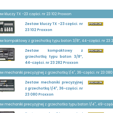
w kluczy TX -23 części. nr 23 102 Proxxon
Zestaw kluczy TX -23 części. nr
23 102 Proxxon
aw kompaktowy z grzechotką typu baton 3/8”, 44-części. nr 23 
Zestaw kompaktowy z
grzechotką typu baton 3/8”,
44-części. nr 23 282 Proxxon
w mechaniki precyzyjnej z grzechotką 1/4", 36-części. nr 23 080
Zestaw mechaniki precyzyjnej
z grzechotką 1/4", 36-części. nr
23 080 Proxxon
aw mechaniki precyzyjnej z grzechotka typu baton 1/4", 49-częśc