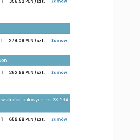
1
356.92 PLN /szt.
Zamów
1
279.06 PLN /szt.
Zamów
xxon
1
262.96 PLN /szt.
Zamów
 wielkości calowych. nr 23 294
1
659.69 PLN /szt.
Zamów