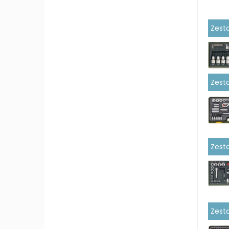
Zesta
Zest
Zesta
Zest