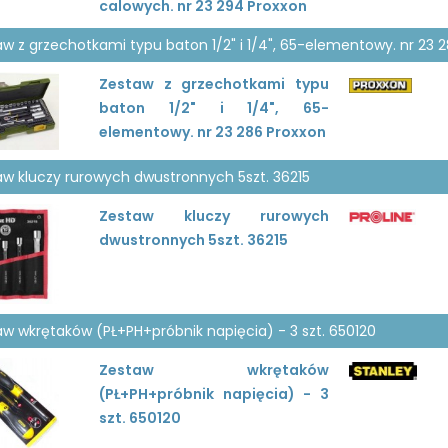
calowych. nr 23 294 Proxxon
w z grzechotkami typu baton 1/2" i 1/4", 65-elementowy. nr 23 
Zestaw z grzechotkami typu
baton 1/2" i 1/4", 65-
elementowy. nr 23 286 Proxxon
aw kluczy rurowych dwustronnych 5szt. 36215
Zestaw kluczy rurowych
dwustronnych 5szt. 36215
aw wkrętaków (PŁ+PH+próbnik napięcia) - 3 szt. 650120
Zestaw wkrętaków
(PŁ+PH+próbnik napięcia) - 3
szt. 650120