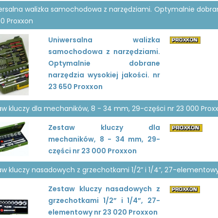
ersalna walizka samochodowa z narzędziami. Optymalnie dobrane 
50 Proxxon
Uniwersalna walizka
samochodowa z narzędziami.
Optymalnie dobrane
narzędzia wysokiej jakości. nr
23 650 Proxxon
aw kluczy dla mechaników, 8 - 34 mm, 29-części nr 23 000 Prox
Zestaw kluczy dla
mechaników, 8 - 34 mm, 29-
części nr 23 000 Proxxon
aw kluczy nasadowych z grzechotkami 1/2” i 1/4”, 27-elementowy
Zestaw kluczy nasadowych z
grzechotkami 1/2” i 1/4”, 27-
elementowy nr 23 020 Proxxon