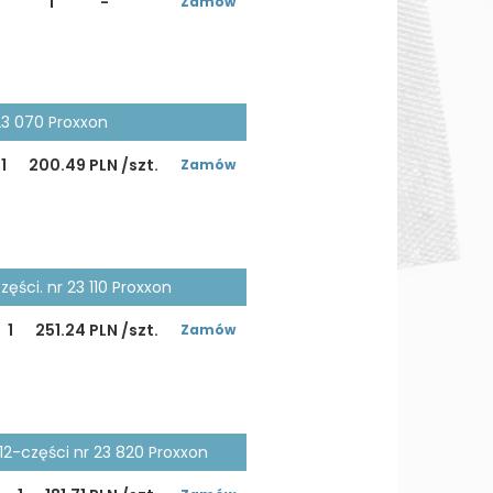
1
-
Zamów
3 070 Proxxon
1
200.49 PLN /szt.
Zamów
ści. nr 23 110 Proxxon
1
251.24 PLN /szt.
Zamów
12-części nr 23 820 Proxxon