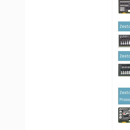
Zesta
Zesta
Zest
Prox