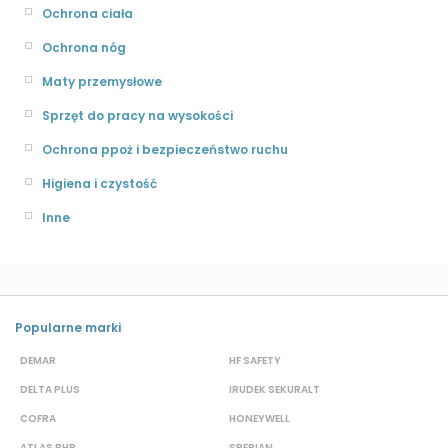
Ochrona ciała
Ochrona nóg
Maty przemysłowe
Sprzęt do pracy na wysokości
Ochrona ppoż i bezpieczeństwo ruchu
Higiena i czystość
Inne
Popularne marki
DEMAR
HF SAFETY
G
DELTA PLUS
IRUDEK SEKURALT
D
COFRA
HONEYWELL
H
ATLAS BHP
SPERIAN
P