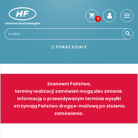
0
Centrum Dystrybucyjne
Stro
głó
Usłu
POKAŻ DZIAŁY
Reg
Jak
BHP
ELEKTRONARZĘDZIA
kup
Kosz
NARZĘDZIA
SPAWALNICTWO
dos
Szanowni Państwo,
Gwa
FARBY
PNEUMATYKA
terminy realizacji zamówień mogą ulec zmianie.
i
Informację o przewidywanym terminie wysyłki
zwro
otrzymają Państwo drogą e-mailową po złożeniu
Płat
zamówienia.
Kont