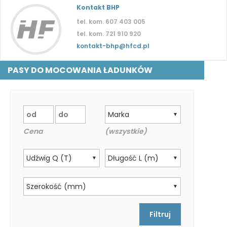
Kontakt BHP
tel. kom. 607 403 005
tel. kom. 721 910 920
kontakt-bhp@hfcd.pl
PASY DO MOCOWANIA ŁADUNKÓW
Marka
▼
Cena
(wszystkie)
Udźwig Q (T)
Długość L (m)
▼
▼
Szerokość (mm)
▼