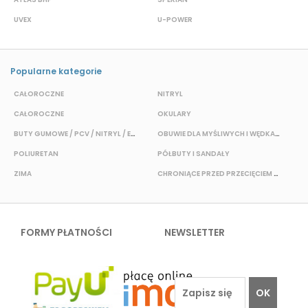
UVEX
U-POWER
F
Popularne kategorie
CAŁOROCZNE
NITRYL
P
CAŁOROCZNE
OKULARY
H
BUTY GUMOWE / PCV / NITRYL / EVA
OBUWIE DLA MYŚLIWYCH I WĘDKARZY
T
POLIURETAN
PÓŁBUTY I SANDAŁY
O
ZIMA
CHRONIĄCE PRZED PRZECIĘCIEM I PRZEKŁUCIEM
W
FORMY PŁATNOŚCI
NEWSLETTER
OK