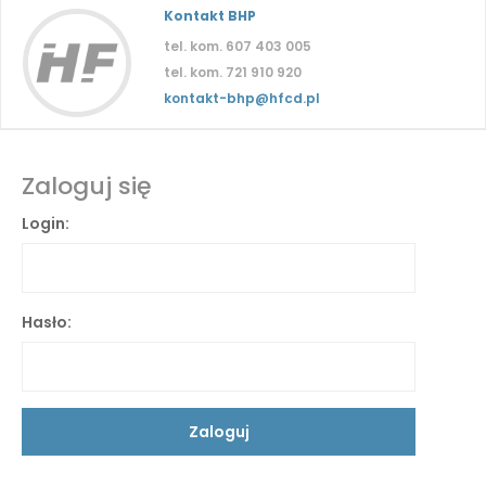
Kontakt BHP
tel. kom. 607 403 005
tel. kom. 721 910 920
kontakt-bhp@hfcd.pl
Zaloguj się
Login:
Hasło: