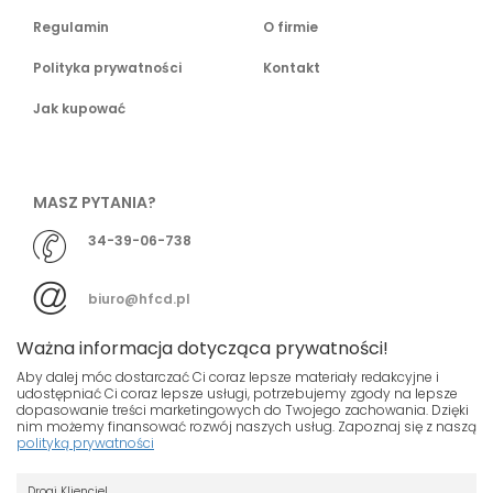
Regulamin
O firmie
Polityka prywatności
Kontakt
Jak kupować
MASZ PYTANIA?
34-39-06-738
biuro@hfcd.pl
Ważna informacja dotycząca prywatności!
Aby dalej móc dostarczać Ci coraz lepsze materiały redakcyjne i
udostępniać Ci coraz lepsze usługi, potrzebujemy zgody na lepsze
dopasowanie treści marketingowych do Twojego zachowania. Dzięki
© HFCD - HF Centrum Dystrybucyjne
- Wszelkie prawa
nim możemy finansować rozwój naszych usług. Zapoznaj się z naszą
polityką prywatności
zastrzeżony
Nasza strona używa plików cookies.
Projekt i wykonanie
Drogi Kliencie!