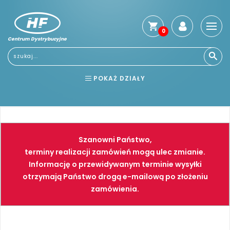
0
Centrum Dystrybucyjne
Stro
głó
Usłu
POKAŻ DZIAŁY
Reg
Jak
BHP
ELEKTRONARZĘDZIA
kup
Kosz
NARZĘDZIA
SPAWALNICTWO
dos
Szanowni Państwo,
Gwa
FARBY
PNEUMATYKA
terminy realizacji zamówień mogą ulec zmianie.
i
Informację o przewidywanym terminie wysyłki
zwro
otrzymają Państwo drogą e-mailową po złożeniu
Płat
zamówienia.
Kont