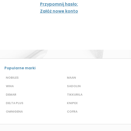
Przypomnij hasło:
Załóż nowe konto
Popularne marki
NOBILES
MAAN
A
WIHA
SADOLIN
P
DEMAR
TIKKURILA
B
DELTA PLUS
KNIPEX
J
OMNIGENA
COFRA
M