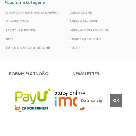
Popularne kategorie
OCHRONA I DEKORACJA DREWNA
CAŁOROCZNE
S
CAŁOROCZNE
FARBY AKRYLOWE
W
FARBY LATEKSOWE
FARBY ANTYKOROZYJNE
F
BITY
POMPY ZATAPIALNE
E
EMALIE DO METALU I BETONU
PĘDZLE
FORMY PŁATNOŚCI
NEWSLETTER
OK