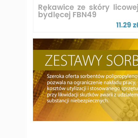
Rękawice ze skóry licowe
bydlęcej FBN49
11.29 z