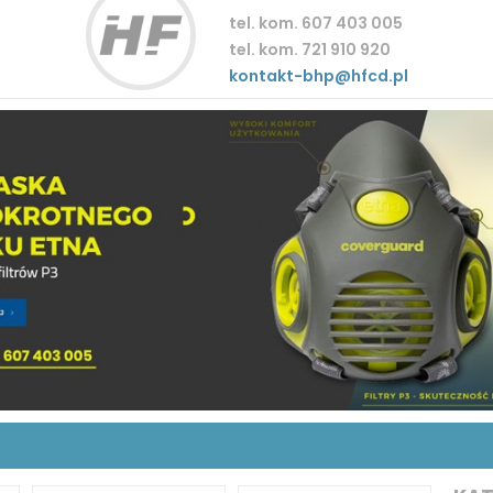
tel. kom. 607 403 005
tel. kom. 721 910 920
kontakt-bhp@hfcd.pl