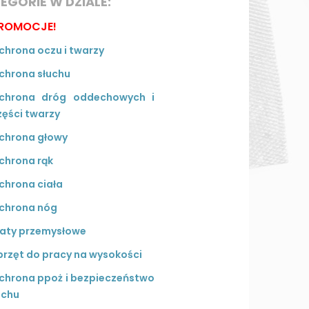
EGORIE W DZIALE:
ROMOCJE!
chrona oczu i twarzy
chrona słuchu
chrona dróg oddechowych i
zęści twarzy
chrona głowy
chrona rąk
chrona ciała
chrona nóg
aty przemysłowe
przęt do pracy na wysokości
chrona ppoż i bezpieczeństwo
uchu