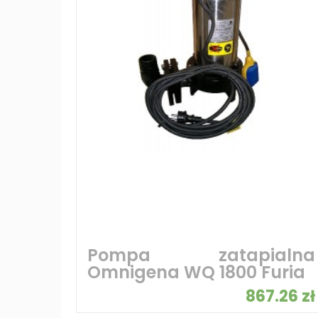
Pompa zatapialna
Omnigena WQ 1800 Furia
867.26 zł