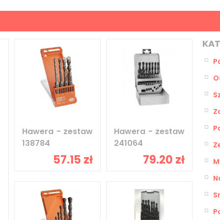
KAT
P
O
S
Z
Pa
Hawera - zestaw
Hawera - zestaw
138784
241064
Z
57.15 zł
79.20 zł
M
N
S
P