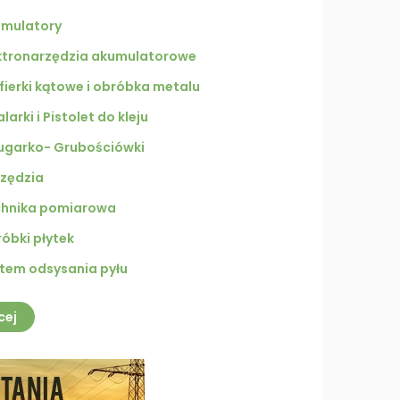
mulatory
ktronarzędzia akumulatorowe
ifierki kątowe i obróbka metalu
larki i Pistolet do kleju
ugarko- Grubościówki
zędzia
hnika pomiarowa
óbki płytek
tem odsysania pyłu
cej