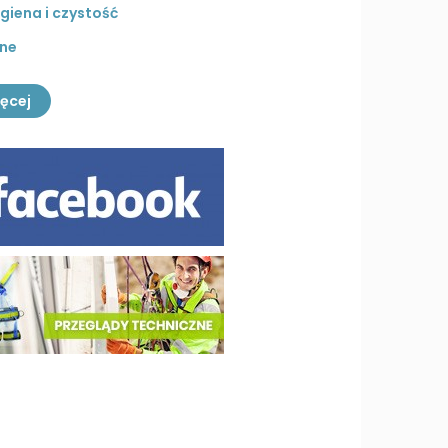
igiena i czystość
nne
ęcej