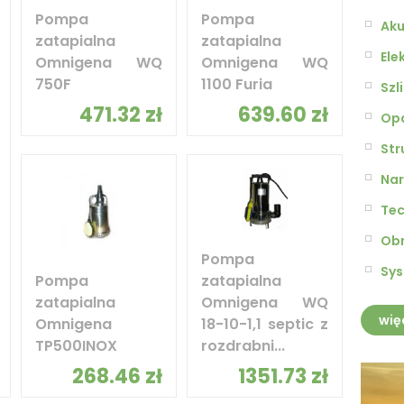
Pompa
Pompa
Aku
zatapialna
zatapialna
Ele
Omnigena WQ
Omnigena WQ
750F
1100 Furia
Szl
471.32 zł
639.60 zł
Opa
Str
Nar
Tec
Obr
Pompa
Sys
Pompa
zatapialna
zatapialna
Omnigena WQ
wię
Omnigena
18-10-1,1 septic z
TP500INOX
rozdrabni...
268.46 zł
1351.73 zł