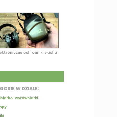
lektroniczne ochronniki słuchu
GORIE W DZIALE:
biarko-wyrówniarki
mpy
iki