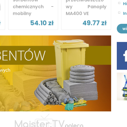
H
j
chemicznych -
wy Panoply
mobilny
MA400 VE
I
ł
54.10 zł
49.77 zł
wi