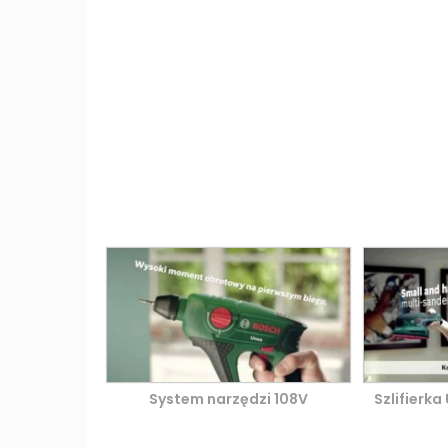
System narzędzi 108V
Szlifierk