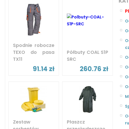
KAT
P
O
O
O
Spodnie robocze
c
TEXO do pasa
Półbuty COAL S1P
O
TX11
SRC
O
91.14 zł
260.76 zł
O
O
M
S
O
Zestaw
Płaszcz
r
sorbentów
przeciwdeszczo