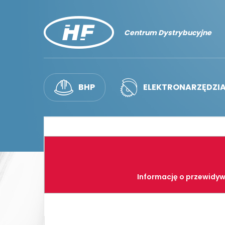
Centrum Dystrybucyjne
BHP
ELEKTRONARZĘDZI
Informację o przewidyw