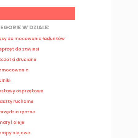
EGORIE W DZIALE:
asy do mocowania ładunków
sprzęt do zawiesi
zczotki druciane
amocowania
lniki
estawy osprzętowe
aszty ruchome
arzędzia ręczne
mary i oleje
ompy olejowe