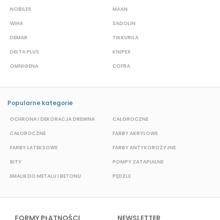
NOBILES
MAAN
A
WIHA
SADOLIN
P
DEMAR
TIKKURILA
B
DELTA PLUS
KNIPEX
J
OMNIGENA
COFRA
M
Popularne kategorie
OCHRONA I DEKORACJA DREWNA
CAŁOROCZNE
S
CAŁOROCZNE
FARBY AKRYLOWE
W
FARBY LATEKSOWE
FARBY ANTYKOROZYJNE
F
BITY
POMPY ZATAPIALNE
E
EMALIE DO METALU I BETONU
PĘDZLE
FORMY PŁATNOŚCI
NEWSLETTER