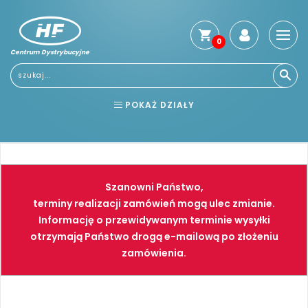
0
Centrum Dystrybucyjne
Stro
głó
Usłu
POKAŻ DZIAŁY
Reg
Jak
BHP
ELEKTRONARZĘDZIA
kup
Kosz
NARZĘDZIA
SPAWALNICTWO
dos
Szanowni Państwo,
Gwa
FARBY
PNEUMATYKA
terminy realizacji zamówień mogą ulec zmianie.
i
Informację o przewidywanym terminie wysyłki
zwro
otrzymają Państwo drogą e-mailową po złożeniu
Płat
zamówienia.
Kont