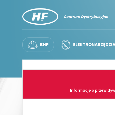
Centrum Dystrybucyjne
BHP
ELEKTRONARZĘDZI
Informację o przewidyw