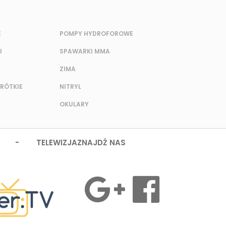
E
POMPY HYDROFOROWE
I
SPAWARKI MMA
ZIMA
KRÓTKIE
NITRYL
OKULARY
 - TELEWIZJA
ZNAJDŹ NAS