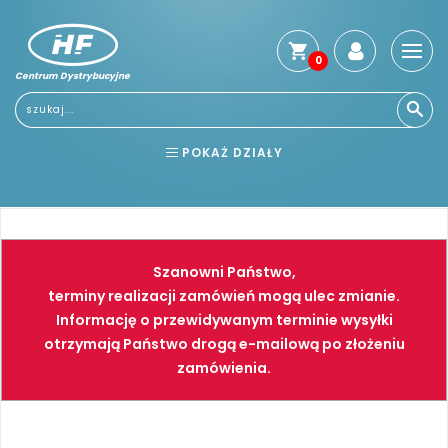
0
Centrum Dystrybucyjne
Stro
głó
Usłu
POKAŻ DZIAŁY
Reg
Jak
BHP
ELEKTRONARZĘDZIA
kup
Kosz
NARZĘDZIA
SPAWALNICTWO
dos
Szanowni Państwo,
Gwa
FARBY
PNEUMATYKA
terminy realizacji zamówień mogą ulec zmianie.
i
Informację o przewidywanym terminie wysyłki
zwro
otrzymają Państwo drogą e-mailową po złożeniu
Płat
zamówienia.
Kont