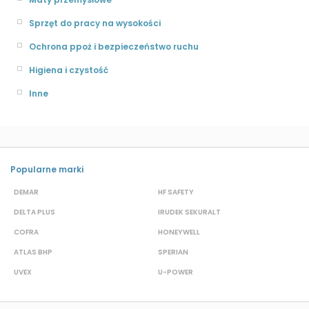
Sprzęt do pracy na wysokości
Ochrona ppoż i bezpieczeństwo ruchu
Higiena i czystość
Inne
Popularne marki
DEMAR
HF SAFETY
G
DELTA PLUS
IRUDEK SEKURALT
D
COFRA
HONEYWELL
H
ATLAS BHP
SPERIAN
P
UVEX
U-POWER
F