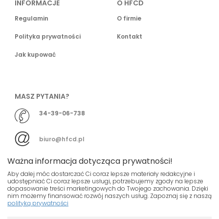
INFORMACJE
O HFCD
Regulamin
O firmie
Polityka prywatności
Kontakt
Jak kupować
MASZ PYTANIA?
34-39-06-738
biuro@hfcd.pl
Ważna informacja dotycząca prywatności!
Aby dalej móc dostarczać Ci coraz lepsze materiały redakcyjne i
udostępniać Ci coraz lepsze usługi, potrzebujemy zgody na lepsze
dopasowanie treści marketingowych do Twojego zachowania. Dzięki
© HFCD - HF Centrum Dystrybucyjne
- Wszelkie prawa
nim możemy finansować rozwój naszych usług. Zapoznaj się z naszą
polityką prywatności
zastrzeżony
Nasza strona używa plików cookies.