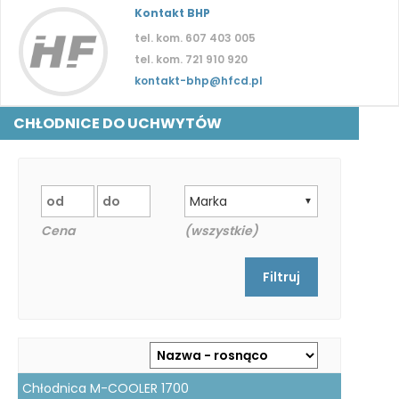
Kontakt BHP
tel. kom. 607 403 005
tel. kom. 721 910 920
kontakt-bhp@hfcd.pl
CHŁODNICE DO UCHWYTÓW
Marka
▼
Cena
(wszystkie)
Chłodnica M-COOLER 1700