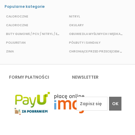
Popularne kategorie
CAŁOROCZNE
NITRYL
P
CAŁOROCZNE
OKULARY
H
BUTY GUMOWE / PCV / NITRYL / EVA
OBUWIE DLA MYŚLIWYCH I WĘDKARZY
T
POLIURETAN
PÓŁBUTY I SANDAŁY
O
ZIMA
CHRONIĄCE PRZED PRZECIĘCIEM I PRZEKŁUCIEM
W
FORMY PŁATNOŚCI
NEWSLETTER
OK