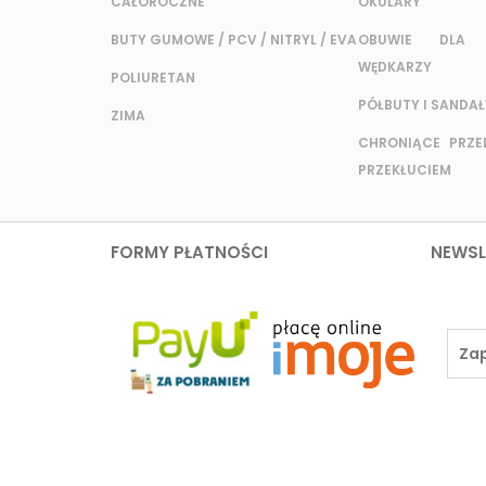
CAŁOROCZNE
OKULARY
BUTY GUMOWE / PCV / NITRYL / EVA
OBUWIE DLA 
WĘDKARZY
POLIURETAN
PÓŁBUTY I SANDAŁ
ZIMA
CHRONIĄCE PRZED
PRZEKŁUCIEM
FORMY PŁATNOŚCI
NEWSL
ZAKUPY
TWOJE KON