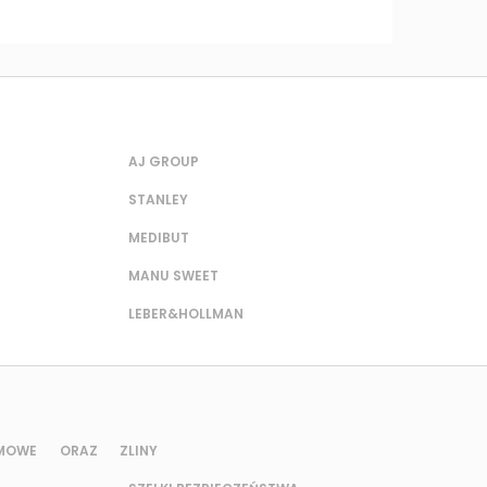
AJ GROUP
STANLEY
MEDIBUT
MANU SWEET
LEBER&HOLLMAN
UMOWE ORAZ Z
LINY