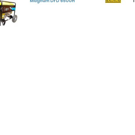
Magnum DFD 6500H
1