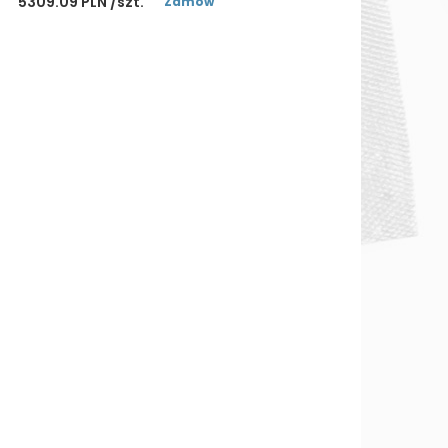
5309.09 PLN /szt.
Zamów