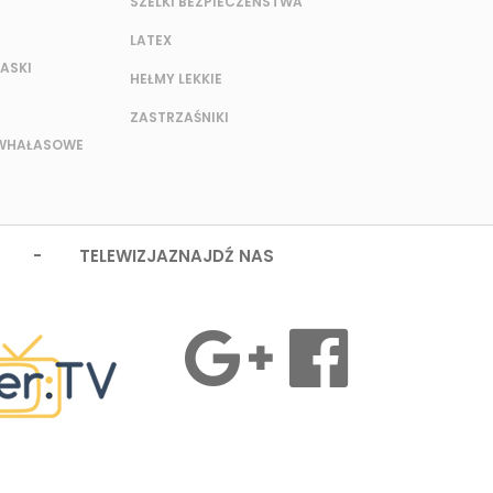
SZELKI BEZPIECZEŃSTWA
LATEX
ASKI
HEŁMY LEKKIE
ZASTRZAŚNIKI
IWHAŁASOWE
 - TELEWIZJA
ZNAJDŹ NAS
MASZ PYTANIA?