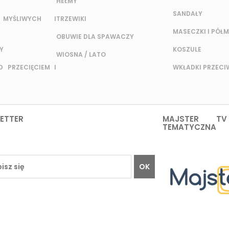
HEŁMY
SANDAŁY
MYŚLIWYCH I
TRZEWIKI
MASECZKI I PÓŁM
OBUWIE DLA SPAWACZY
Y
KOSZULE
WIOSNA / LATO
 PRZECIĘCIEM I
WKŁADKI PRZEC
ETTER
MAJSTER TV
TEMATYCZNA
OK
TO
INFORMACJE
O HFCD