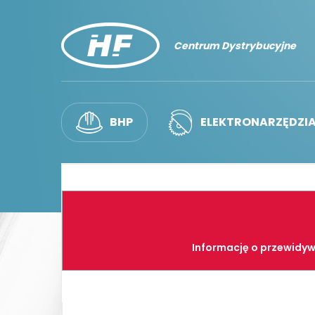
Centrum Dystrybucyjne
BHP
ELEKTRONARZĘDZI
Informację o przewidyw