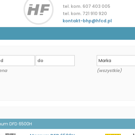
tel. kom. 607 403 005
tel. kom. 721 910 920
kontakt-bhp@hfcd.pl
Marka
ena
(wszystkie)
um DFD 6500H