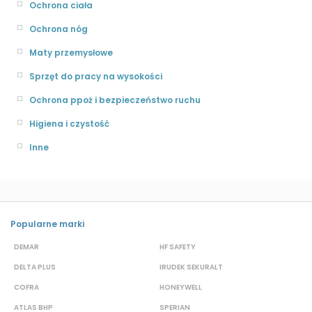
Ochrona ciała
Ochrona nóg
Maty przemysłowe
Sprzęt do pracy na wysokości
Ochrona ppoż i bezpieczeństwo ruchu
Higiena i czystość
Inne
Popularne marki
DEMAR
HF SAFETY
G
DELTA PLUS
IRUDEK SEKURALT
D
COFRA
HONEYWELL
H
ATLAS BHP
SPERIAN
P