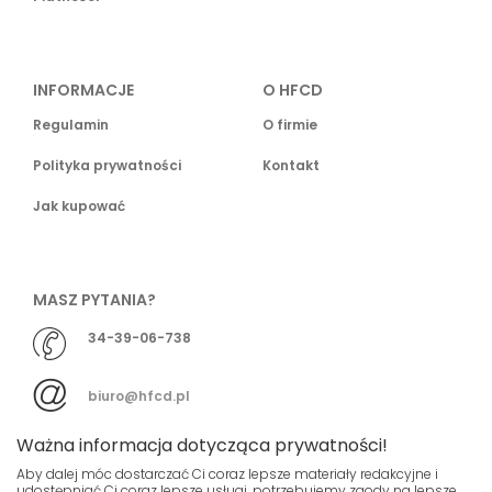
INFORMACJE
O HFCD
Regulamin
O firmie
Polityka prywatności
Kontakt
Jak kupować
MASZ PYTANIA?
34-39-06-738
biuro@hfcd.pl
Ważna informacja dotycząca prywatności!
Aby dalej móc dostarczać Ci coraz lepsze materiały redakcyjne i
udostępniać Ci coraz lepsze usługi, potrzebujemy zgody na lepsze