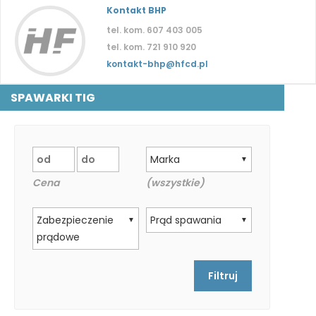
Kontakt BHP
tel. kom. 607 403 005
tel. kom. 721 910 920
kontakt-bhp@hfcd.pl
SPAWARKI TIG
Marka
▼
Cena
(wszystkie)
Zabezpieczenie
Prąd spawania
▼
▼
prądowe