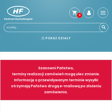
0
Centrum Dystrybucyjne
Stro
głó
Usłu
POKAŻ DZIAŁY
Reg
Jak
BHP
ELEKTRONARZĘDZIA
kup
Kosz
NARZĘDZIA
SPAWALNICTWO
dos
Szanowni Państwo,
Gwa
FARBY
PNEUMATYKA
terminy realizacji zamówień mogą ulec zmianie.
i
Informację o przewidywanym terminie wysyłki
zwro
otrzymają Państwo drogą e-mailową po złożeniu
Płat
zamówienia.
Kont