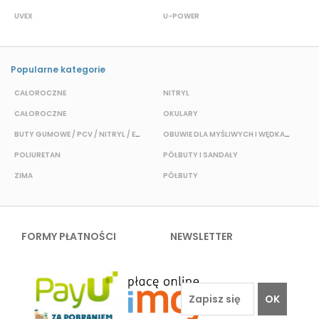
UVEX
U-POWER
J
Popularne kategorie
CAŁOROCZNE
NITRYL
CAŁOROCZNE
OKULARY
H
BUTY GUMOWE / PCV / NITRYL / EVA
OBUWIE DLA MYŚLIWYCH I WĘDKARZY
T
POLIURETAN
PÓŁBUTY I SANDAŁY
O
ZIMA
PÓŁBUTY
W
FORMY PŁATNOŚCI
NEWSLETTER
OK