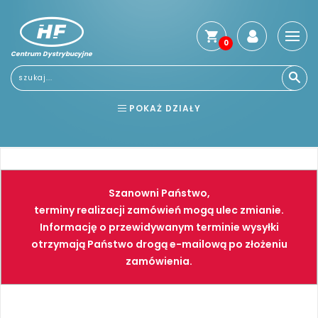
0
Centrum Dystrybucyjne
Stro
głó
Usłu
POKAŻ DZIAŁY
Reg
Jak
BHP
ELEKTRONARZĘDZIA
kup
Kosz
NARZĘDZIA
SPAWALNICTWO
dos
Szanowni Państwo,
Gwa
FARBY
PNEUMATYKA
terminy realizacji zamówień mogą ulec zmianie.
i
Informację o przewidywanym terminie wysyłki
zwro
otrzymają Państwo drogą e-mailową po złożeniu
Płat
zamówienia.
Kont