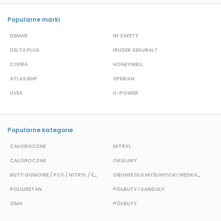
Popularne marki
DEMAR
HF SAFETY
G
DELTA PLUS
IRUDEK SEKURALT
D
COFRA
HONEYWELL
H
ATLAS BHP
SPERIAN
P
UVEX
U-POWER
J
Popularne kategorie
CAŁOROCZNE
NITRYL
CAŁOROCZNE
OKULARY
H
BUTY GUMOWE / PCV / NITRYL / EVA
OBUWIE DLA MYŚLIWYCH I WĘDKARZY
T
POLIURETAN
PÓŁBUTY I SANDAŁY
O
ZIMA
PÓŁBUTY
W