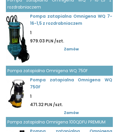
Pompa zatapialna Omnigena WQ 7-16-1,5 z
rozdrabniaczem
Pompa zatapialna Omnigena WQ 7-
16-1,5 z rozdrabniaczem
1
979.03 PLN /szt.
Zamów
Pompa zatapialna Omnigena WQ 750F
Pompa zatapialna Omnigena WQ
750F
1
471.32 PLN /szt.
Zamów
Pompa zatapialna Omnigena 100QDFU PREMIUM
Pompa zatapialna Omnigena