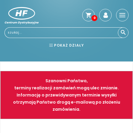
0
Centrum Dystrybucyjne
Stro
głó
Usłu
POKAŻ DZIAŁY
Reg
Jak
BHP
ELEKTRONARZĘDZIA
kup
Kosz
NARZĘDZIA
SPAWALNICTWO
dos
Szanowni Państwo,
Gwa
FARBY
PNEUMATYKA
terminy realizacji zamówień mogą ulec zmianie.
i
Informację o przewidywanym terminie wysyłki
zwro
otrzymają Państwo drogą e-mailową po złożeniu
Płat
zamówienia.
Kont