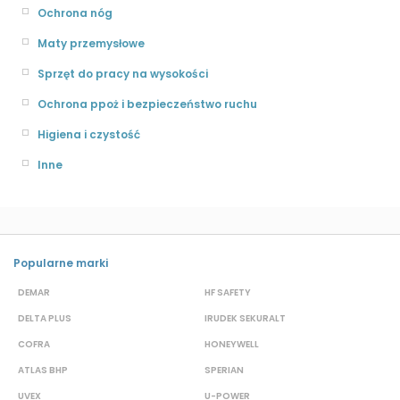
Ochrona nóg
Maty przemysłowe
Sprzęt do pracy na wysokości
Ochrona ppoż i bezpieczeństwo ruchu
Higiena i czystość
Inne
Popularne marki
DEMAR
HF SAFETY
G
DELTA PLUS
IRUDEK SEKURALT
D
COFRA
HONEYWELL
H
ATLAS BHP
SPERIAN
P
UVEX
U-POWER
F