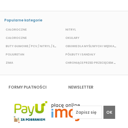
Popularne kategorie
CAŁOROCZNE
NITRYL
P
CAŁOROCZNE
OKULARY
H
BUTY GUMOWE / PCV / NITRYL / EVA
OBUWIE DLA MYŚLIWYCH I WĘDKARZY
T
POLIURETAN
PÓŁBUTY I SANDAŁY
O
ZIMA
CHRONIĄCE PRZED PRZECIĘCIEM I PRZEKŁUCIEM
W
FORMY PŁATNOŚCI
NEWSLETTER
OK