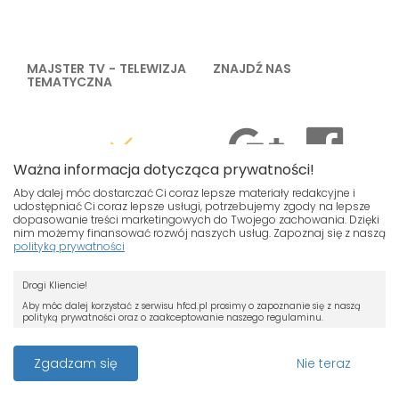
MAJSTER TV - TELEWIZJA
ZNAJDŹ NAS
TEMATYCZNA
Ważna informacja dotycząca prywatności!
Aby dalej móc dostarczać Ci coraz lepsze materiały redakcyjne i
udostępniać Ci coraz lepsze usługi, potrzebujemy zgody na lepsze
dopasowanie treści marketingowych do Twojego zachowania. Dzięki
nim możemy finansować rozwój naszych usług. Zapoznaj się z naszą
polityką prywatności
Nasza strona używa plików cookies.
ZAKUPY
TWOJE KONTO
Drogi Kliencie!
Jeśli nie chcesz, by pliki cookies były
Koszty dostawy
Zaloguj się
zapisywane na Twoim dysku zmień
Aby móc dalej korzystać z serwisu hfcd.pl prosimy o zapoznanie się z naszą
polityką prywatności oraz o zaakceptowanie naszego regulaminu.
ustawienia swojej przeglądarki.
Gwarancja i zwroty
RODO
Przeczytaj więcej o cookies
Z dniem 25 maja 2018 r. rozpoczyna obowiązywanie Rozporządzenie
Zgadzam się
Nie teraz
Parlamentu Europejskiego i Rady (UE) 2016/679 z dnia 27 kwietnia 2016 r. w
Płatności
sprawie ochrony osób fizycznych w związku z przetwarzaniem danych
osobowych i w sprawie swobodnego przepływu takich danych oraz uchylenia