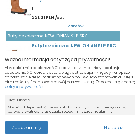
1
331.01 PLN /szt.
Zamów
Buty bezpieczne NEW IONIAN S1 P SRC
Buty bezpieczne NEW IONIAN S1 P SRC
1
Ważna informacja dotycząca prywatności!
204.14 PLN /szt.
Aby dalej móc dostarczać Ci coraz lepsze materiały redakcyjne i
udostępniać Ci coraz lepsze usługi, potrzebujemy zgody na lepsze
Zamów
dopasowanie treści marketingowych do Twojego zachowania. Dzięki
nim możemy finansować rozwój naszych usług. Zapoznaj się z naszą
Buty bezpieczne NEW JACKSON S3 WR HRO SRC
polityką prywatności
Buty bezpieczne NEW JACKSON S3 WR
Nasza strona używa plików cookies.
HRO SRC
Drogi Kliencie!
Jeśli nie chcesz, by pliki cookies były
zapisywane na Twoim dysku zmień
Aby móc dalej korzystać z serwisu hfcd.pl prosimy o zapoznanie się z naszą
1
polityką prywatności oraz o zaakceptowanie naszego regulaminu.
ustawienia swojej przeglądarki.
533.30 PLN /szt.
RODO
Przeczytaj więcej o cookies
Z dniem 25 maja 2018 r. rozpoczyna obowiązywanie Rozporządzenie
Zgadzam się
Nie teraz
Zamów
Parlamentu Europejskiego i Rady (UE) 2016/679 z dnia 27 kwietnia 2016 r. w
sprawie ochrony osób fizycznych w związku z przetwarzaniem danych
Buty bezpieczne LIFT
osobowych i w sprawie swobodnego przepływu takich danych oraz uchylenia