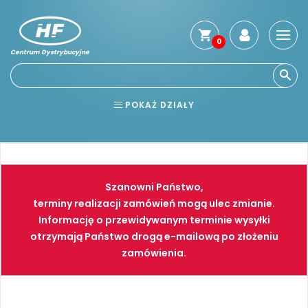
0
Centrum Dystrybucyjne
Stro
głó
Usłu
POKAŻ DZIAŁY
Reg
Jak
BHP
ELEKTRONARZĘDZIA
kup
Kosz
NARZĘDZIA
SPAWALNICTWO
dos
Szanowni Państwo,
Gwa
FARBY
PNEUMATYKA
terminy realizacji zamówień mogą ulec zmianie.
i
Informację o przewidywanym terminie wysyłki
zwro
otrzymają Państwo drogą e-mailową po złożeniu
Płat
zamówienia.
Kont