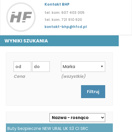
Kontakt BHP
tel. kom. 607 403 005
tel. kom. 721 910 920
kontakt-bhp@hfcd.pl
WYNIKI SZUKANIA
Marka
▼
Cena
(wszystkie)
Buty bezpieczne NEW URAL UK S3 CI SRC