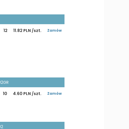
12
11.82 PLN /szt.
Zamów
702GR
10
4.60 PLN /szt.
Zamów
02