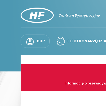
Centrum Dystrybucyjne
BHP
ELEKTRONARZĘDZI
Informację o przewidyw