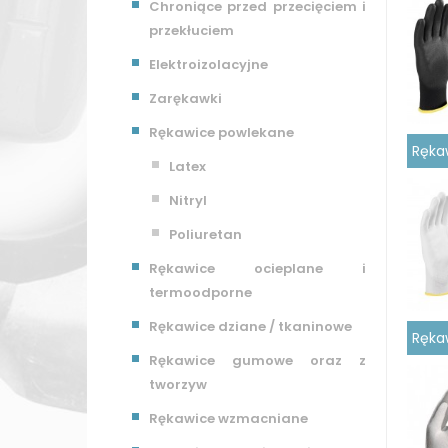
Chroniące przed przecięciem i
przekłuciem
Elektroizolacyjne
Zarękawki
Rękawice powlekane
Ręka
Latex
Nitryl
Poliuretan
Rękawice ocieplane i
termoodporne
Rękawice dziane / tkaninowe
Ręka
Rękawice gumowe oraz z
tworzyw
Rękawice wzmacniane