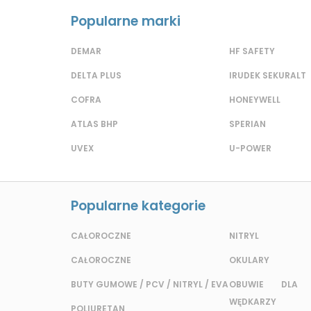
Popularne marki
DEMAR
HF SAFETY
DELTA PLUS
IRUDEK SEKURALT
COFRA
HONEYWELL
ATLAS BHP
SPERIAN
UVEX
U-POWER
Popularne kategorie
CAŁOROCZNE
NITRYL
CAŁOROCZNE
OKULARY
BUTY GUMOWE / PCV / NITRYL / EVA
OBUWIE DLA 
WĘDKARZY
POLIURETAN