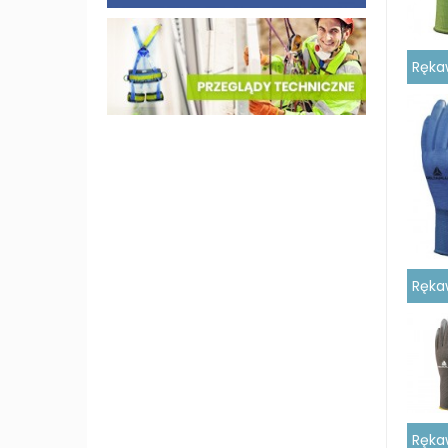
Ręka
Ręka
Ręka