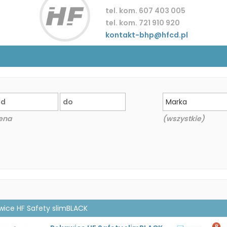
tel. kom. 607 403 005
tel. kom. 721 910 920
kontakt-bhp@hfcd.pl
Marka
ena
(wszystkie)
wice HF Safety slimBLACK