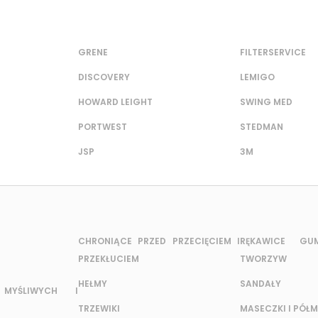
GRENE
FILTERSERVICE
DISCOVERY
LEMIGO
HOWARD LEIGHT
SWING MED
PORTWEST
STEDMAN
JSP
3M
CHRONIĄCE PRZED PRZECIĘCIEM I
RĘKAWICE G
PRZEKŁUCIEM
TWORZYW
HEŁMY
SANDAŁY
MYŚLIWYCH I
TRZEWIKI
MASECZKI I PÓŁM