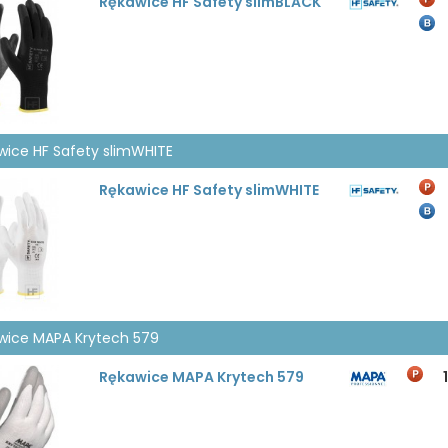
Rękawice HF Safety slimBLACK
wice HF Safety slimWHITE
Rękawice HF Safety slimWHITE
wice MAPA Krytech 579
Rękawice MAPA Krytech 579