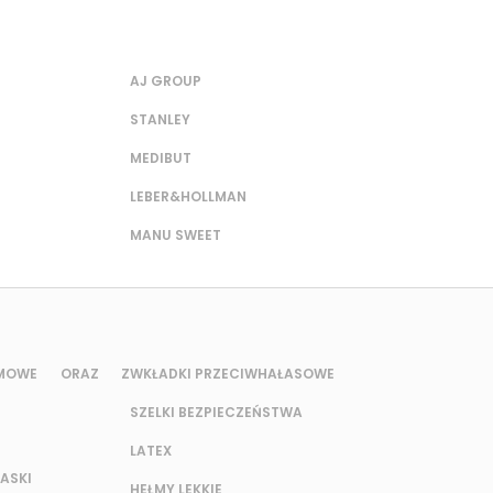
AJ GROUP
STANLEY
MEDIBUT
LEBER&HOLLMAN
MANU SWEET
UMOWE ORAZ Z
WKŁADKI PRZECIWHAŁASOWE
SZELKI BEZPIECZEŃSTWA
LATEX
ASKI
HEŁMY LEKKIE