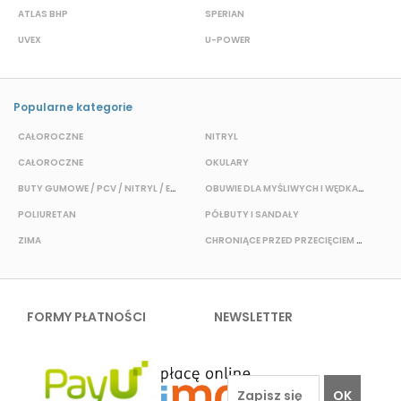
ATLAS BHP
SPERIAN
P
UVEX
U-POWER
J
Popularne kategorie
CAŁOROCZNE
NITRYL
P
CAŁOROCZNE
OKULARY
H
BUTY GUMOWE / PCV / NITRYL / EVA
OBUWIE DLA MYŚLIWYCH I WĘDKARZY
T
POLIURETAN
PÓŁBUTY I SANDAŁY
O
ZIMA
CHRONIĄCE PRZED PRZECIĘCIEM I PRZEKŁUCIEM
W
FORMY PŁATNOŚCI
NEWSLETTER
OK