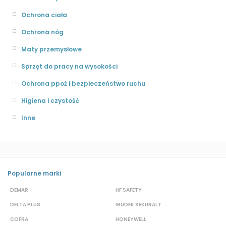
Ochrona ciała
Ochrona nóg
Maty przemysłowe
Sprzęt do pracy na wysokości
Ochrona ppoż i bezpieczeństwo ruchu
Higiena i czystość
Inne
Popularne marki
DEMAR
HF SAFETY
G
DELTA PLUS
IRUDEK SEKURALT
D
COFRA
HONEYWELL
H