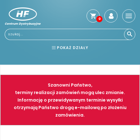
0
Centrum Dystrybucyjne
Stro
głó
Usłu
POKAŻ DZIAŁY
Reg
Jak
BHP
ELEKTRONARZĘDZIA
kup
Kosz
NARZĘDZIA
SPAWALNICTWO
dos
Szanowni Państwo,
Gwa
FARBY
PNEUMATYKA
terminy realizacji zamówień mogą ulec zmianie.
i
Informację o przewidywanym terminie wysyłki
zwro
otrzymają Państwo drogą e-mailową po złożeniu
Płat
zamówienia.
Kont