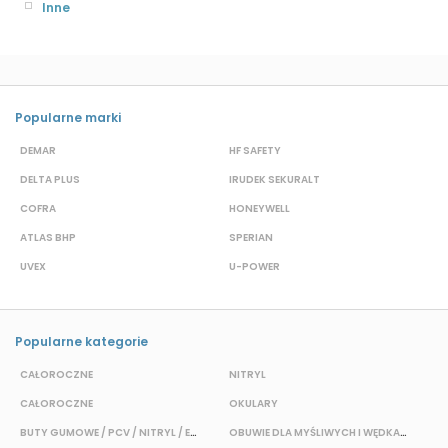
Inne
Popularne marki
DEMAR
HF SAFETY
G
DELTA PLUS
IRUDEK SEKURALT
D
COFRA
HONEYWELL
H
ATLAS BHP
SPERIAN
P
UVEX
U-POWER
F
Popularne kategorie
CAŁOROCZNE
NITRYL
P
CAŁOROCZNE
OKULARY
H
BUTY GUMOWE / PCV / NITRYL / EVA
OBUWIE DLA MYŚLIWYCH I WĘDKARZY
T