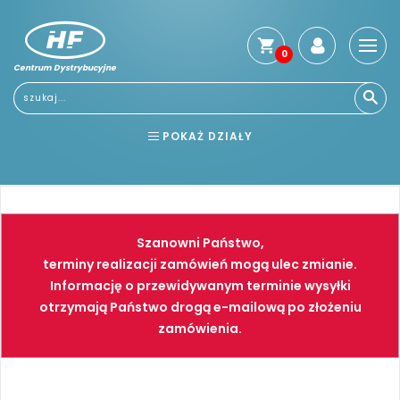
0
Centrum Dystrybucyjne
Stro
głó
Usłu
POKAŻ DZIAŁY
Reg
Jak
BHP
ELEKTRONARZĘDZIA
kup
Kosz
NARZĘDZIA
SPAWALNICTWO
dos
Szanowni Państwo,
Gwa
FARBY
PNEUMATYKA
terminy realizacji zamówień mogą ulec zmianie.
i
Informację o przewidywanym terminie wysyłki
zwro
otrzymają Państwo drogą e-mailową po złożeniu
Płat
zamówienia.
Kont