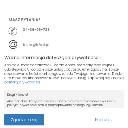
MASZ PYTANIA?
34-39-06-738
biuro@hfcd.pl
Ważna informacja dotycząca prywatności!
Aby dalej móc dostarczać Ci coraz lepsze materiały redakcyjne i
udostępniać Ci coraz lepsze usługi, potrzebujemy zgody na lepsze
dopasowanie treści marketingowych do Twojego zachowania. Dzięki
© HFCD - HF Centrum Dystrybucyjne
- Wszelkie prawa
nim możemy finansować rozwój naszych usług. Zapoznaj się z naszą
polityką prywatności
zastrzeżony
Nasza strona używa plików cookies.
Projekt i wykonanie
Drogi Kliencie!
Jeśli nie chcesz, by pliki cookies były
Grupa ABS
zapisywane na Twoim dysku zmień
Aby móc dalej korzystać z serwisu hfcd.pl prosimy o zapoznanie się z naszą
polityką prywatności oraz o zaakceptowanie naszego regulaminu.
ustawienia swojej przeglądarki.
RODO
Przeczytaj więcej o cookies
Z dniem 25 maja 2018 r. rozpoczyna obowiązywanie Rozporządzenie
Zgadzam się
Nie teraz
Parlamentu Europejskiego i Rady (UE) 2016/679 z dnia 27 kwietnia 2016 r. w
sprawie ochrony osób fizycznych w związku z przetwarzaniem danych