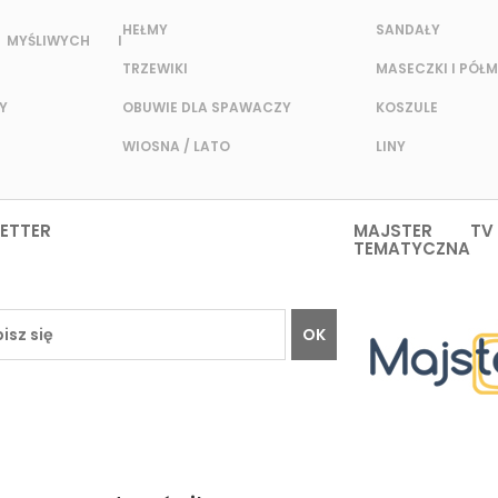
HEŁMY
SANDAŁY
MYŚLIWYCH I
TRZEWIKI
MASECZKI I PÓŁM
Y
OBUWIE DLA SPAWACZY
KOSZULE
WIOSNA / LATO
LINY
ETTER
MAJSTER TV
TEMATYCZNA
OK
TO
INFORMACJE
O HFCD