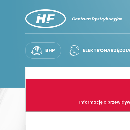
Centrum Dystrybucyjne
BHP
ELEKTRONARZĘDZI
Informację o przewidyw