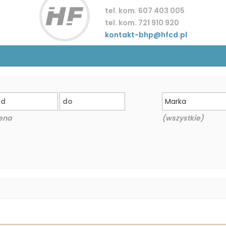
tel. kom. 607 403 005
tel. kom. 721 910 920
kontakt-bhp@hfcd.pl
Marka
ena
(wszystkie)