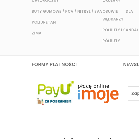
CAŁOROCZNE
OKULARY
BUTY GUMOWE / PCV / NITRYL / EVA
OBUWIE DLA 
WĘDKARZY
POLIURETAN
PÓŁBUTY I SANDAŁ
ZIMA
PÓŁBUTY
FORMY PŁATNOŚCI
NEWSL
ZAKUPY
TWOJE KON