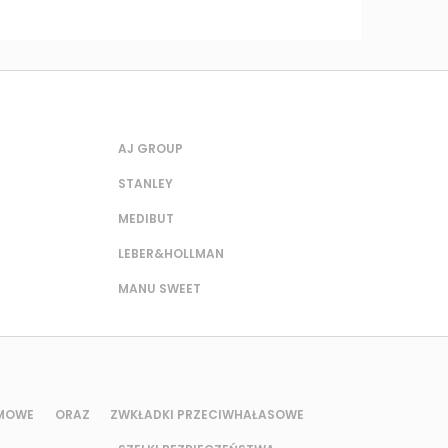
AJ GROUP
STANLEY
MEDIBUT
LEBER&HOLLMAN
MANU SWEET
UMOWE ORAZ Z
WKŁADKI PRZECIWHAŁASOWE