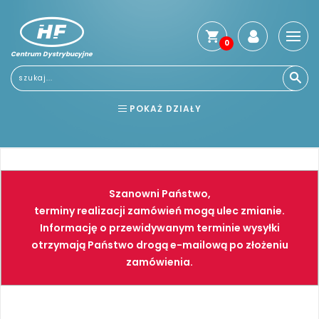
0
Centrum Dystrybucyjne
Stro
głó
Usłu
POKAŻ DZIAŁY
Reg
Jak
BHP
ELEKTRONARZĘDZIA
kup
Kosz
NARZĘDZIA
SPAWALNICTWO
dos
Szanowni Państwo,
Gwa
FARBY
PNEUMATYKA
terminy realizacji zamówień mogą ulec zmianie.
i
Informację o przewidywanym terminie wysyłki
zwro
otrzymają Państwo drogą e-mailową po złożeniu
Płat
zamówienia.
Kont