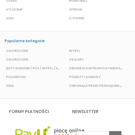
COFRA
HONEYWELL
H
ATLAS BHP
SPERIAN
P
UVEX
U-POWER
F
Popularne kategorie
CAŁOROCZNE
NITRYL
P
CAŁOROCZNE
OKULARY
H
BUTY GUMOWE / PCV / NITRYL / EVA
OBUWIE DLA MYŚLIWYCH I WĘDKARZY
T
POLIURETAN
PÓŁBUTY I SANDAŁY
O
ZIMA
CHRONIĄCE PRZED PRZECIĘCIEM I PRZEKŁUCIEM
W
FORMY PŁATNOŚCI
NEWSLETTER