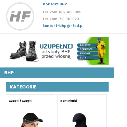
Kontakt BHP
tel. kom. 607 403 005
tel. kom. 721 910 920
kontakt-bhp@hfcd.pl
BHP
KATEGORIE
Czapki / Czepki
Kominiarki