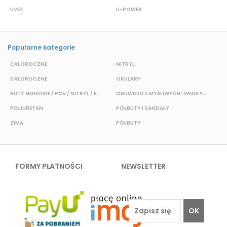
UVEX
U-POWER
J
Popularne kategorie
CAŁOROCZNE
NITRYL
CAŁOROCZNE
OKULARY
H
BUTY GUMOWE / PCV / NITRYL / EVA
OBUWIE DLA MYŚLIWYCH I WĘDKARZY
T
POLIURETAN
PÓŁBUTY I SANDAŁY
O
ZIMA
PÓŁBUTY
W
FORMY PŁATNOŚCI
NEWSLETTER
OK