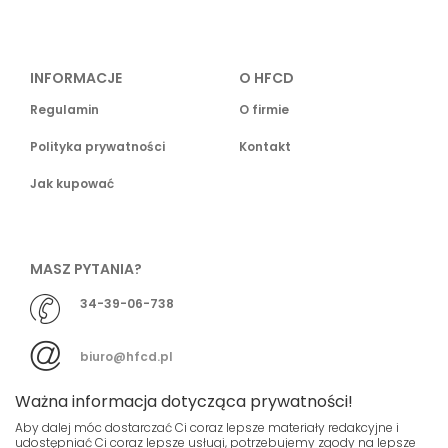
INFORMACJE
O HFCD
Regulamin
O firmie
Polityka prywatności
Kontakt
Jak kupować
MASZ PYTANIA?
34-39-06-738
biuro@hfcd.pl
Ważna informacja dotycząca prywatności!
Aby dalej móc dostarczać Ci coraz lepsze materiały redakcyjne i
udostępniać Ci coraz lepsze usługi, potrzebujemy zgody na lepsze