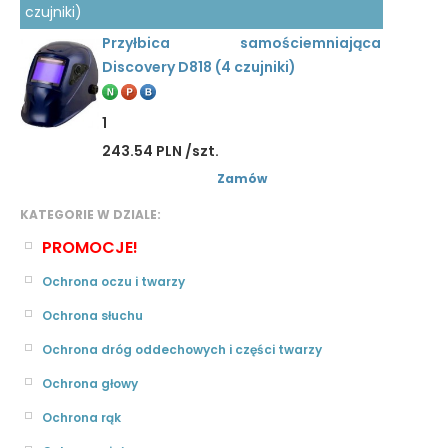
czujniki)
Przyłbica samościemniająca
Discovery D818 (4 czujniki)
1
243.54 PLN /szt.
Zamów
KATEGORIE W DZIALE:
PROMOCJE!
Ochrona oczu i twarzy
Ochrona słuchu
Ochrona dróg oddechowych i części twarzy
Ochrona głowy
Ochrona rąk