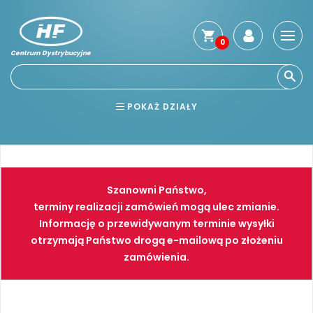
0
Centrum Dystrybucyjne
Stro
głó
Usłu
POKAŻ DZIAŁY
Reg
Jak
BHP
ELEKTRONARZĘDZIA
kup
Kosz
NARZĘDZIA
SPAWALNICTWO
dos
Szanowni Państwo,
Gwa
FARBY
PNEUMATYKA
terminy realizacji zamówień mogą ulec zmianie.
i
Informację o przewidywanym terminie wysyłki
zwro
otrzymają Państwo drogą e-mailową po złożeniu
Płat
zamówienia.
Kont