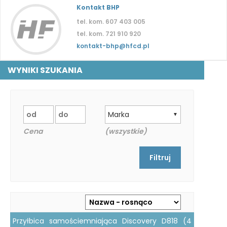
Kontakt BHP
tel. kom. 607 403 005
tel. kom. 721 910 920
kontakt-bhp@hfcd.pl
WYNIKI SZUKANIA
Marka
▼
Cena
(wszystkie)
Przyłbica samościemniająca Discovery D818 (4