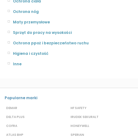
Ochrona ciała
Ochrona nóg
Maty przemysłowe
Sprzęt do pracy na wysokości
Ochrona ppoż i bezpieczeństwo ruchu
Higiena i czystość
Inne
Popularne marki
DEMAR
HF SAFETY
G
DELTA PLUS
IRUDEK SEKURALT
D
COFRA
HONEYWELL
H
ATLAS BHP
SPERIAN
P