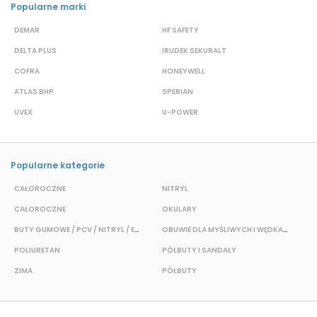
Popularne marki
DEMAR
HF SAFETY
G
DELTA PLUS
IRUDEK SEKURALT
D
COFRA
HONEYWELL
H
ATLAS BHP
SPERIAN
P
UVEX
U-POWER
J
Popularne kategorie
CAŁOROCZNE
NITRYL
CAŁOROCZNE
OKULARY
H
BUTY GUMOWE / PCV / NITRYL / EVA
OBUWIE DLA MYŚLIWYCH I WĘDKARZY
T
POLIURETAN
PÓŁBUTY I SANDAŁY
O
ZIMA
PÓŁBUTY
W