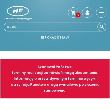
0
Centrum Dystrybucyjne
Stro
głó
Usłu
POKAŻ DZIAŁY
Reg
Jak
BHP
ELEKTRONARZĘDZIA
kup
Kosz
NARZĘDZIA
SPAWALNICTWO
dos
Szanowni Państwo,
Gwa
FARBY
PNEUMATYKA
terminy realizacji zamówień mogą ulec zmianie.
i
Informację o przewidywanym terminie wysyłki
zwro
otrzymają Państwo drogą e-mailową po złożeniu
Płat
zamówienia.
Kont