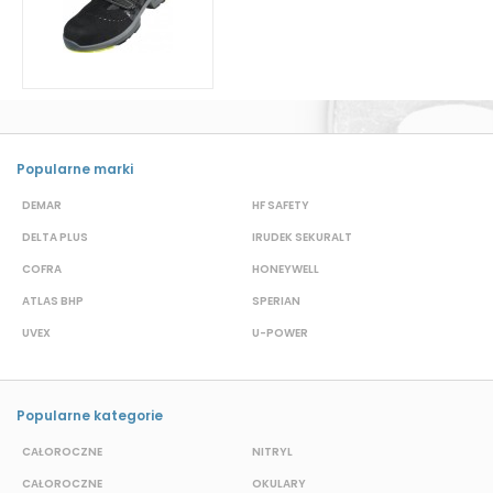
Popularne marki
DEMAR
HF SAFETY
G
DELTA PLUS
IRUDEK SEKURALT
D
COFRA
HONEYWELL
H
ATLAS BHP
SPERIAN
P
UVEX
U-POWER
J
Popularne kategorie
CAŁOROCZNE
NITRYL
P
CAŁOROCZNE
OKULARY
H