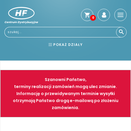
0
Centrum Dystrybucyjne
Stro
głó
Usłu
POKAŻ DZIAŁY
Reg
Jak
BHP
ELEKTRONARZĘDZIA
kup
Kosz
NARZĘDZIA
SPAWALNICTWO
dos
Szanowni Państwo,
Gwa
FARBY
PNEUMATYKA
terminy realizacji zamówień mogą ulec zmianie.
i
Informację o przewidywanym terminie wysyłki
zwro
otrzymają Państwo drogą e-mailową po złożeniu
Płat
zamówienia.
Kont