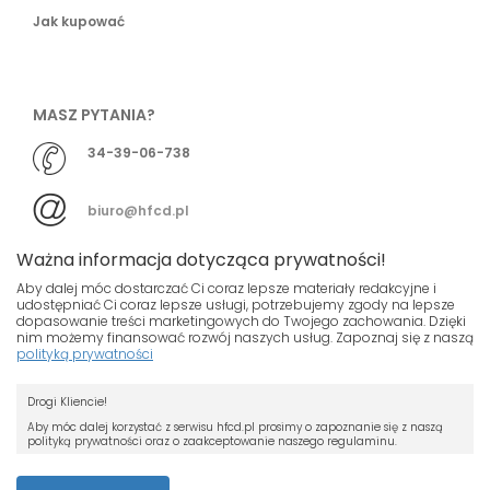
Jak kupować
MASZ PYTANIA?
34-39-06-738
biuro@hfcd.pl
Ważna informacja dotycząca prywatności!
Aby dalej móc dostarczać Ci coraz lepsze materiały redakcyjne i
udostępniać Ci coraz lepsze usługi, potrzebujemy zgody na lepsze
dopasowanie treści marketingowych do Twojego zachowania. Dzięki
© HFCD - HF Centrum Dystrybucyjne
- Wszelkie prawa
nim możemy finansować rozwój naszych usług. Zapoznaj się z naszą
polityką prywatności
zastrzeżony
Nasza strona używa plików cookies.
Projekt i wykonanie
Drogi Kliencie!
Jeśli nie chcesz, by pliki cookies były
Grupa ABS
zapisywane na Twoim dysku zmień
Aby móc dalej korzystać z serwisu hfcd.pl prosimy o zapoznanie się z naszą
polityką prywatności oraz o zaakceptowanie naszego regulaminu.
ustawienia swojej przeglądarki.
RODO
Przeczytaj więcej o cookies