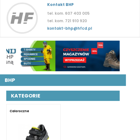
Kontakt BHP
tel. kom. 607 403 005
tel. kom. 721 910 920
kontakt-bhp@hfcd.pl
BHP
KATEGORIE
Całoroczne