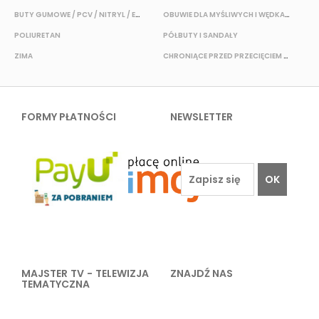
BUTY GUMOWE / PCV / NITRYL / EVA
OBUWIE DLA MYŚLIWYCH I WĘDKARZY
T
POLIURETAN
PÓŁBUTY I SANDAŁY
O
ZIMA
CHRONIĄCE PRZED PRZECIĘCIEM I PRZEKŁUCIEM
W
FORMY PŁATNOŚCI
NEWSLETTER
OK
MAJSTER TV - TELEWIZJA
ZNAJDŹ NAS
TEMATYCZNA