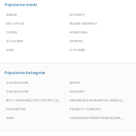
Popularne marki
DEMAR
HF SAFETY
G
DELTA PLUS
IRUDEK SEKURALT
D
COFRA
HONEYWELL
H
ATLAS BHP
SPERIAN
P
UVEX
U-POWER
F
Popularne kategorie
CAŁOROCZNE
NITRYL
P
CAŁOROCZNE
OKULARY
H
BUTY GUMOWE / PCV / NITRYL / EVA
OBUWIE DLA MYŚLIWYCH I WĘDKARZY
T
POLIURETAN
PÓŁBUTY I SANDAŁY
O
ZIMA
CHRONIĄCE PRZED PRZECIĘCIEM I PRZEKŁUCIEM
W