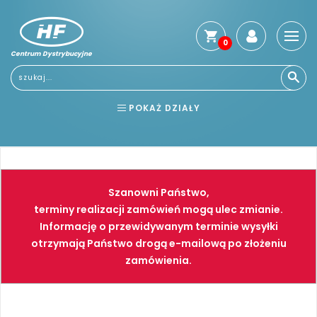
0
Centrum Dystrybucyjne
Stro
głó
Usłu
POKAŻ DZIAŁY
Reg
Jak
BHP
ELEKTRONARZĘDZIA
kup
Kosz
NARZĘDZIA
SPAWALNICTWO
dos
Szanowni Państwo,
Gwa
FARBY
PNEUMATYKA
terminy realizacji zamówień mogą ulec zmianie.
i
Informację o przewidywanym terminie wysyłki
zwro
otrzymają Państwo drogą e-mailową po złożeniu
Płat
zamówienia.
Kont