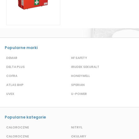
Popularne marki
DEMAR
HF SAFETY
G
DELTA PLUS
IRUDEK SEKURALT
D
COFRA
HONEYWELL
H
ATLAS BHP
SPERIAN
P
UVEX
U-POWER
F
Popularne kategorie
CAŁOROCZNE
NITRYL
P
CAŁOROCZNE
OKULARY
H