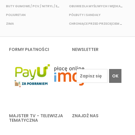
BUTY GUMOWE / PCV / NITRYL / EVA
OBUWIE DLA MYŚLIWYCH I WĘDKARZY
T
POLIURETAN
PÓŁBUTY I SANDAŁY
O
ZIMA
CHRONIĄCE PRZED PRZECIĘCIEM I PRZEKŁUCIEM
W
FORMY PŁATNOŚCI
NEWSLETTER
OK
MAJSTER TV - TELEWIZJA
ZNAJDŹ NAS
TEMATYCZNA