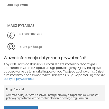
Jak kupować
MASZ PYTANIA?
34-39-06-738
biuro@hfcd.pl
Ważna informacja dotycząca prywatności!
Aby dalej móc dostarczać Ci coraz lepsze materiały redakcyjne i
udostępniać Ci coraz lepsze usługi, potrzebujemy zgody na lepsze
dopasowanie treści marketingowych do Twojego zachowania. Dzięki
© HFCD - HF Centrum Dystrybucyjne
- Wszelkie prawa
nim możemy finansować rozwój naszych usług. Zapoznaj się z naszą
polityką prywatności
zastrzeżony
Nasza strona używa plików cookies.
Projekt i wykonanie
Drogi Kliencie!
Jeśli nie chcesz, by pliki cookies były
Grupa ABS
zapisywane na Twoim dysku zmień
Aby móc dalej korzystać z serwisu hfcd.pl prosimy o zapoznanie się z naszą
polityką prywatności oraz o zaakceptowanie naszego regulaminu.
ustawienia swojej przeglądarki.
RODO
Przeczytaj więcej o cookies