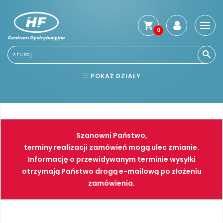
0
Centrum Dystrybucyjne
Stro
głó
Usłu
POKAŻ DZIAŁY
Reg
Jak
BHP
ELEKTRONARZĘDZIA
kup
Kosz
NARZĘDZIA
SPAWALNICTWO
dos
Szanowni Państwo,
Gwa
FARBY
PNEUMATYKA
terminy realizacji zamówień mogą ulec zmianie.
i
Informację o przewidywanym terminie wysyłki
zwro
otrzymają Państwo drogą e-mailową po złożeniu
Płat
zamówienia.
Kont