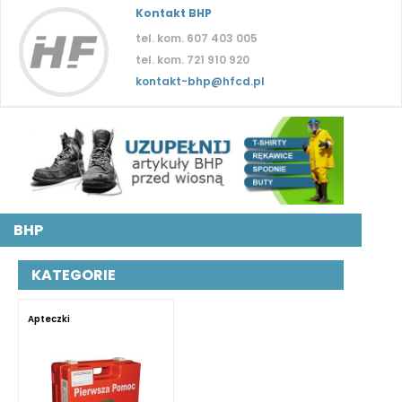
Kontakt BHP
tel. kom. 607 403 005
tel. kom. 721 910 920
kontakt-bhp@hfcd.pl
BHP
KATEGORIE
Apteczki