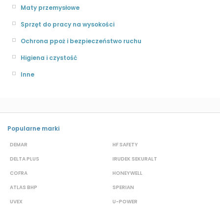
Maty przemysłowe
Sprzęt do pracy na wysokości
Ochrona ppoż i bezpieczeństwo ruchu
Higiena i czystość
Inne
Popularne marki
DEMAR
HF SAFETY
G
DELTA PLUS
IRUDEK SEKURALT
D
COFRA
HONEYWELL
H
ATLAS BHP
SPERIAN
P
UVEX
U-POWER
J