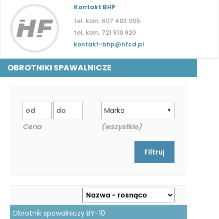
Kontakt BHP
tel. kom. 607 403 005
tel. kom. 721 910 920
kontakt-bhp@hfcd.pl
OBROTNIKI SPAWALNICZE
Marka
▼
Cena
(wszystkie)
Obrotnik spawalniczy BY-10