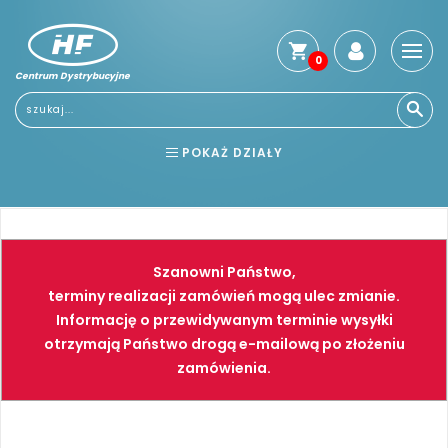
0
Centrum Dystrybucyjne
Stro
głó
Usłu
POKAŻ DZIAŁY
Reg
Jak
BHP
ELEKTRONARZĘDZIA
kup
Kosz
NARZĘDZIA
SPAWALNICTWO
dos
Szanowni Państwo,
Gwa
FARBY
PNEUMATYKA
terminy realizacji zamówień mogą ulec zmianie.
i
Informację o przewidywanym terminie wysyłki
zwro
otrzymają Państwo drogą e-mailową po złożeniu
Płat
zamówienia.
Kont