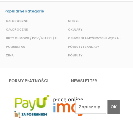
Popularne kategorie
CAŁOROCZNE
NITRYL
CAŁOROCZNE
OKULARY
H
BUTY GUMOWE / PCV / NITRYL / EVA
OBUWIE DLA MYŚLIWYCH I WĘDKARZY
T
POLIURETAN
PÓŁBUTY I SANDAŁY
O
ZIMA
PÓŁBUTY
W
FORMY PŁATNOŚCI
NEWSLETTER
OK