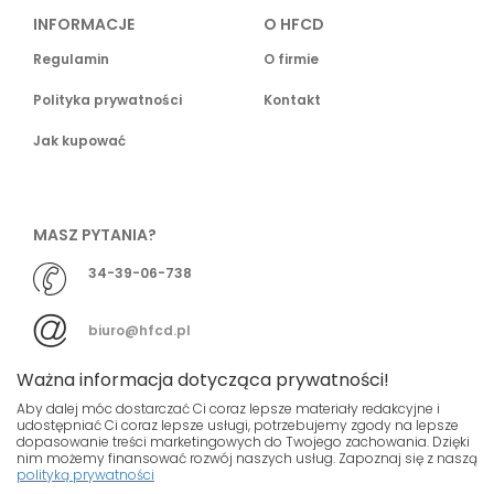
INFORMACJE
O HFCD
Regulamin
O firmie
Polityka prywatności
Kontakt
Jak kupować
MASZ PYTANIA?
34-39-06-738
biuro@hfcd.pl
Ważna informacja dotycząca prywatności!
Aby dalej móc dostarczać Ci coraz lepsze materiały redakcyjne i
udostępniać Ci coraz lepsze usługi, potrzebujemy zgody na lepsze
dopasowanie treści marketingowych do Twojego zachowania. Dzięki
© HFCD - HF Centrum Dystrybucyjne
- Wszelkie prawa
nim możemy finansować rozwój naszych usług. Zapoznaj się z naszą
polityką prywatności
zastrzeżony