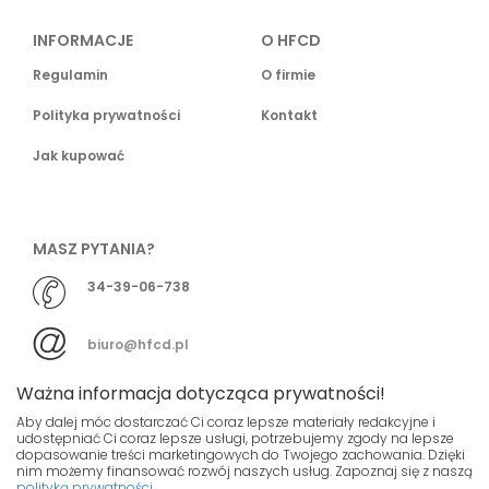
INFORMACJE
O HFCD
Regulamin
O firmie
Polityka prywatności
Kontakt
Jak kupować
MASZ PYTANIA?
34-39-06-738
biuro@hfcd.pl
Ważna informacja dotycząca prywatności!
Aby dalej móc dostarczać Ci coraz lepsze materiały redakcyjne i
udostępniać Ci coraz lepsze usługi, potrzebujemy zgody na lepsze
dopasowanie treści marketingowych do Twojego zachowania. Dzięki
© HFCD - HF Centrum Dystrybucyjne
- Wszelkie prawa
nim możemy finansować rozwój naszych usług. Zapoznaj się z naszą
polityką prywatności
zastrzeżony