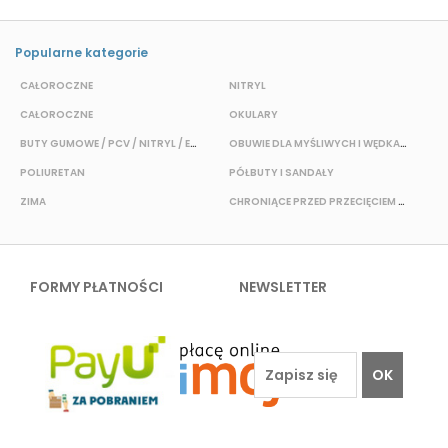
Popularne kategorie
CAŁOROCZNE
NITRYL
P
CAŁOROCZNE
OKULARY
H
BUTY GUMOWE / PCV / NITRYL / EVA
OBUWIE DLA MYŚLIWYCH I WĘDKARZY
T
POLIURETAN
PÓŁBUTY I SANDAŁY
O
ZIMA
CHRONIĄCE PRZED PRZECIĘCIEM I PRZEKŁUCIEM
W
FORMY PŁATNOŚCI
NEWSLETTER
OK