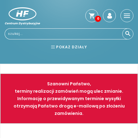
0
Centrum Dystrybucyjne
Stro
głó
Usłu
POKAŻ DZIAŁY
Reg
Jak
BHP
ELEKTRONARZĘDZIA
kup
Kosz
NARZĘDZIA
SPAWALNICTWO
dos
Szanowni Państwo,
Gwa
FARBY
PNEUMATYKA
terminy realizacji zamówień mogą ulec zmianie.
i
Informację o przewidywanym terminie wysyłki
zwro
otrzymają Państwo drogą e-mailową po złożeniu
Płat
zamówienia.
Kont