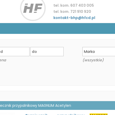
tel. kom. 607 403 005
tel. kom. 721 910 920
kontakt-bhp@hfcd.pl
Marka
ena
(wszystkie)
iecznik przypalnikowy MAGNUM Acetylen