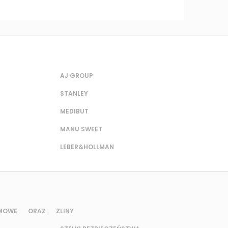
AJ GROUP
STANLEY
MEDIBUT
MANU SWEET
LEBER&HOLLMAN
UMOWE ORAZ Z
LINY