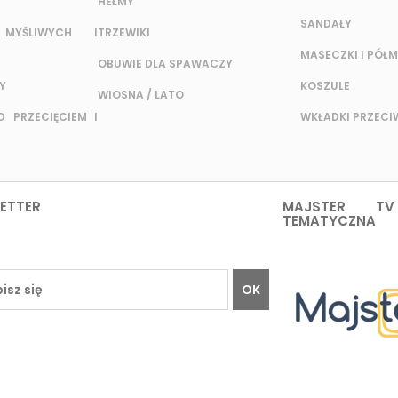
HEŁMY
SANDAŁY
MYŚLIWYCH I
TRZEWIKI
MASECZKI I PÓŁM
OBUWIE DLA SPAWACZY
Y
KOSZULE
WIOSNA / LATO
 PRZECIĘCIEM I
WKŁADKI PRZEC
ETTER
MAJSTER TV
TEMATYCZNA
OK
TO
INFORMACJE
O HFCD