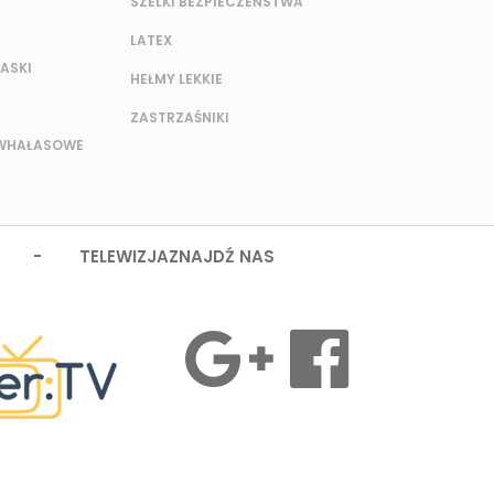
SZELKI BEZPIECZEŃSTWA
LATEX
ASKI
HEŁMY LEKKIE
ZASTRZAŚNIKI
IWHAŁASOWE
 - TELEWIZJA
ZNAJDŹ NAS
MASZ PYTANIA?