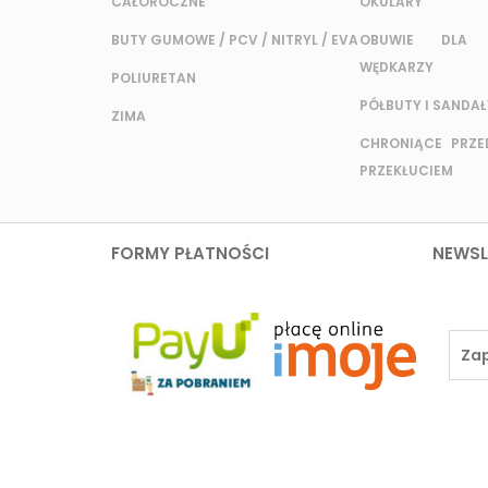
CAŁOROCZNE
OKULARY
BUTY GUMOWE / PCV / NITRYL / EVA
OBUWIE DLA 
WĘDKARZY
POLIURETAN
PÓŁBUTY I SANDAŁ
ZIMA
CHRONIĄCE PRZED
PRZEKŁUCIEM
FORMY PŁATNOŚCI
NEWSL
ZAKUPY
TWOJE KON