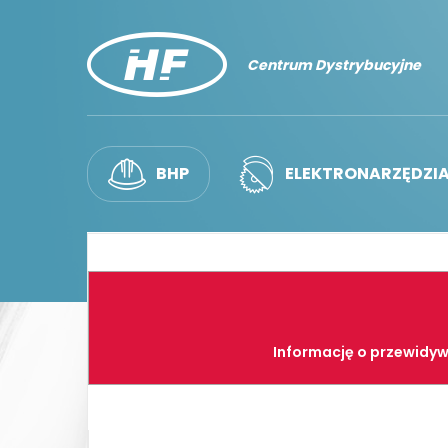
Centrum Dystrybucyjne
BHP
ELEKTRONARZĘDZI
Informację o przewidyw