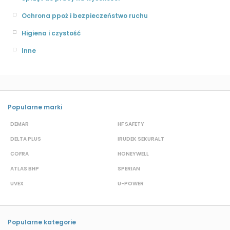
Ochrona ppoż i bezpieczeństwo ruchu
Higiena i czystość
Inne
Popularne marki
DEMAR
HF SAFETY
G
DELTA PLUS
IRUDEK SEKURALT
D
COFRA
HONEYWELL
H
ATLAS BHP
SPERIAN
P
UVEX
U-POWER
J
Popularne kategorie