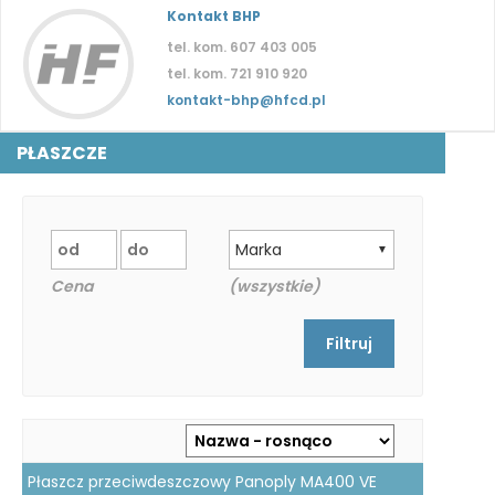
Kontakt BHP
tel. kom. 607 403 005
tel. kom. 721 910 920
kontakt-bhp@hfcd.pl
PŁASZCZE
Marka
▼
Cena
(wszystkie)
Płaszcz przeciwdeszczowy Panoply MA400 VE