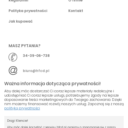
Regulamin
O firmie
Polityka prywatności
Kontakt
Jak kupować
MASZ PYTANIA?
34-39-06-738
biuro@hfcd.pl
Ważna informacja dotycząca prywatności!
Aby dalej móc dostarczać Ci coraz lepsze materiały redakcyjne i
udostępniać Ci coraz lepsze usługi, potrzebujemy zgody na lepsze
dopasowanie treści marketingowych do Twojego zachowania. Dzięki
© HFCD - HF Centrum Dystrybucyjne
- Wszelkie prawa
nim możemy finansować rozwój naszych usług. Zapoznaj się z naszą
polityką prywatności
zastrzeżony
Nasza strona używa plików cookies.
Projekt i wykonanie
Drogi Kliencie!
Jeśli nie chcesz, by pliki cookies były
Grupa ABS
zapisywane na Twoim dysku zmień
Aby móc dalej korzystać z serwisu hfcd.pl prosimy o zapoznanie się z naszą