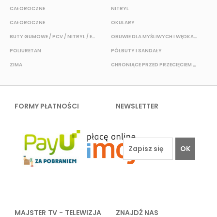
CAŁOROCZNE
NITRYL
P
CAŁOROCZNE
OKULARY
H
BUTY GUMOWE / PCV / NITRYL / EVA
OBUWIE DLA MYŚLIWYCH I WĘDKARZY
T
POLIURETAN
PÓŁBUTY I SANDAŁY
O
ZIMA
CHRONIĄCE PRZED PRZECIĘCIEM I PRZEKŁUCIEM
W
FORMY PŁATNOŚCI
NEWSLETTER
OK
MAJSTER TV - TELEWIZJA
ZNAJDŹ NAS