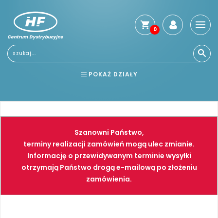
0
Centrum Dystrybucyjne
Stro
głó
Usłu
POKAŻ DZIAŁY
Reg
Jak
BHP
ELEKTRONARZĘDZIA
kup
Kosz
NARZĘDZIA
SPAWALNICTWO
dos
Szanowni Państwo,
Gwa
FARBY
PNEUMATYKA
terminy realizacji zamówień mogą ulec zmianie.
i
Informację o przewidywanym terminie wysyłki
zwro
otrzymają Państwo drogą e-mailową po złożeniu
Płat
zamówienia.
Kont