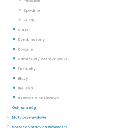
Płaszcze
Spodnie
Kurtki
Kurtki
Kombinezony
Koszule
Kamizelki / bezrękawniki
Fartuchy
Bluzy
Bielizna
Akcesoria odzieżowe
Ochrona nóg
Maty przemysłowe
Sprzęt do pracy na wysokości