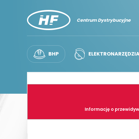
Centrum Dystrybucyjne
BHP
ELEKTRONARZĘDZI
Informację o przewidyw