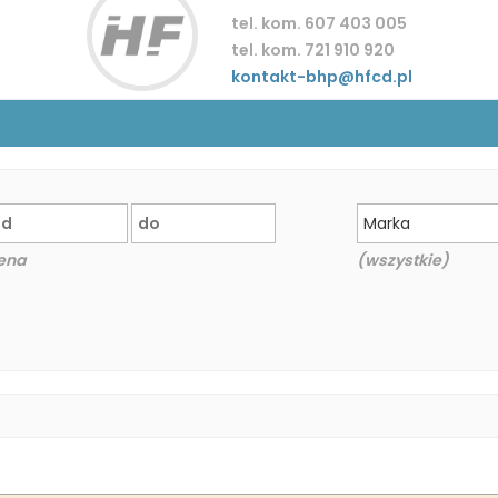
tel. kom. 607 403 005
tel. kom. 721 910 920
kontakt-bhp@hfcd.pl
Marka
ena
(wszystkie)