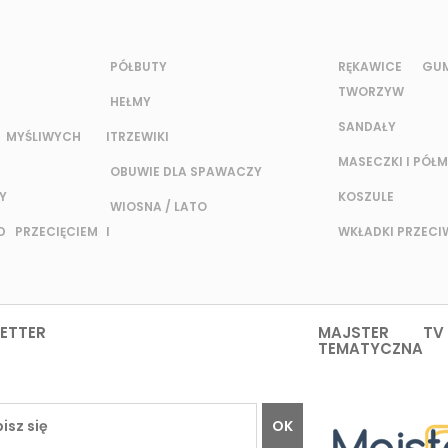
PÓŁBUTY
RĘKAWICE G
TWORZYW
HEŁMY
SANDAŁY
MYŚLIWYCH I
TRZEWIKI
MASECZKI I PÓŁM
OBUWIE DLA SPAWACZY
Y
KOSZULE
WIOSNA / LATO
 PRZECIĘCIEM I
WKŁADKI PRZEC
ETTER
MAJSTER TV
TEMATYCZNA
OK