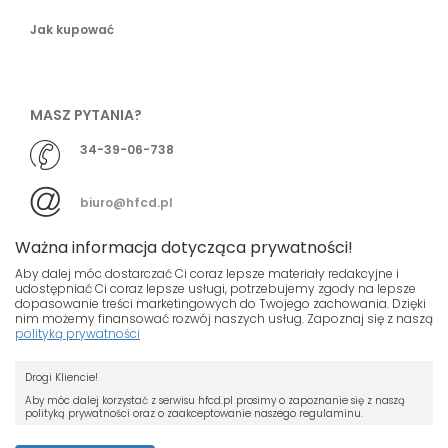
Jak kupować
MASZ PYTANIA?
34-39-06-738
biuro@hfcd.pl
Ważna informacja dotycząca prywatności!
Aby dalej móc dostarczać Ci coraz lepsze materiały redakcyjne i
udostępniać Ci coraz lepsze usługi, potrzebujemy zgody na lepsze
dopasowanie treści marketingowych do Twojego zachowania. Dzięki
© HFCD - HF Centrum Dystrybucyjne
- Wszelkie prawa
nim możemy finansować rozwój naszych usług. Zapoznaj się z naszą
polityką prywatności
zastrzeżony
Nasza strona używa plików cookies.
Projekt i wykonanie
Drogi Kliencie!
Jeśli nie chcesz, by pliki cookies były
Grupa ABS
zapisywane na Twoim dysku zmień
Aby móc dalej korzystać z serwisu hfcd.pl prosimy o zapoznanie się z naszą
polityką prywatności oraz o zaakceptowanie naszego regulaminu.
ustawienia swojej przeglądarki.
RODO