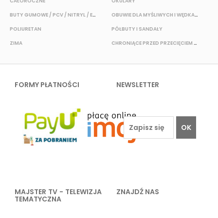
CAŁOROCZNE
OKULARY
H
BUTY GUMOWE / PCV / NITRYL / EVA
OBUWIE DLA MYŚLIWYCH I WĘDKARZY
T
POLIURETAN
PÓŁBUTY I SANDAŁY
O
ZIMA
CHRONIĄCE PRZED PRZECIĘCIEM I PRZEKŁUCIEM
W
FORMY PŁATNOŚCI
NEWSLETTER
OK
MAJSTER TV - TELEWIZJA
ZNAJDŹ NAS
TEMATYCZNA