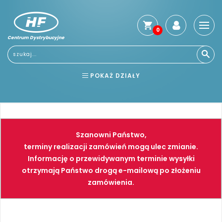
0
Centrum Dystrybucyjne
Stro
głó
Usłu
POKAŻ DZIAŁY
Reg
Jak
BHP
ELEKTRONARZĘDZIA
kup
Kosz
NARZĘDZIA
SPAWALNICTWO
dos
Szanowni Państwo,
Gwa
FARBY
PNEUMATYKA
terminy realizacji zamówień mogą ulec zmianie.
i
Informację o przewidywanym terminie wysyłki
zwro
otrzymają Państwo drogą e-mailową po złożeniu
Płat
zamówienia.
Kont