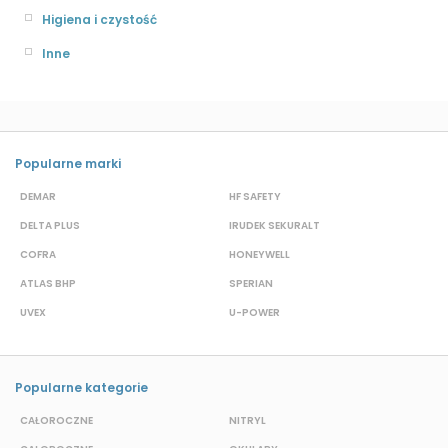
Higiena i czystość
Inne
Popularne marki
DEMAR
HF SAFETY
G
DELTA PLUS
IRUDEK SEKURALT
D
COFRA
HONEYWELL
H
ATLAS BHP
SPERIAN
P
UVEX
U-POWER
F
Popularne kategorie
CAŁOROCZNE
NITRYL
P