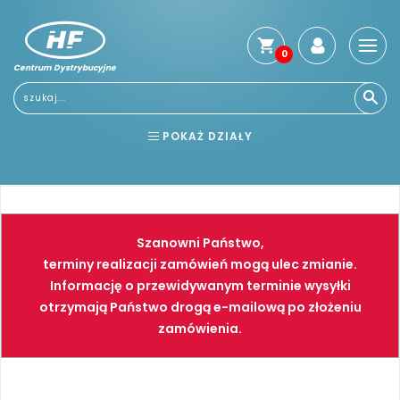
0
Centrum Dystrybucyjne
Stro
głó
Usłu
POKAŻ DZIAŁY
Reg
Jak
BHP
ELEKTRONARZĘDZIA
kup
Kosz
NARZĘDZIA
SPAWALNICTWO
dos
Szanowni Państwo,
Gwa
FARBY
PNEUMATYKA
terminy realizacji zamówień mogą ulec zmianie.
i
Informację o przewidywanym terminie wysyłki
zwro
otrzymają Państwo drogą e-mailową po złożeniu
Płat
zamówienia.
Kont