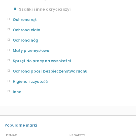
Szaliki i inne okrycia szyi
Ochrona rąk
Ochrona ciała
Ochrona nóg
Maty przemysłowe
Sprzęt do pracy na wysokości
Ochrona ppoż i bezpieczeństwo ruchu
Higiena i czystość
Inne
Popularne marki
DEMAR
HF SAFETY
G