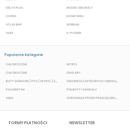
DELTA PLUS
IRUDEK SEKURALT
D
COFRA
HONEYWELL
H
ATLAS BHP
SPERIAN
P
UVEX
U-POWER
F
Popularne kategorie
CAŁOROCZNE
NITRYL
P
CAŁOROCZNE
OKULARY
H
BUTY GUMOWE / PCV / NITRYL / EVA
OBUWIE DLA MYŚLIWYCH I WĘDKARZY
T
POLIURETAN
PÓŁBUTY I SANDAŁY
O
ZIMA
CHRONIĄCE PRZED PRZECIĘCIEM I PRZEKŁUCIEM
W
FORMY PŁATNOŚCI
NEWSLETTER