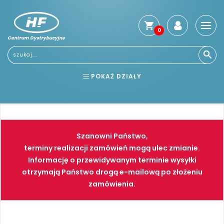
0
Centrum Dystrybucyjne
Stro
głó
Usłu
POKAŻ DZIAŁY
Reg
Jak
BHP
ELEKTRONARZĘDZIA
kup
Kosz
NARZĘDZIA
SPAWALNICTWO
dos
Szanowni Państwo,
Gwa
FARBY
PNEUMATYKA
terminy realizacji zamówień mogą ulec zmianie.
i
Informację o przewidywanym terminie wysyłki
zwro
otrzymają Państwo drogą e-mailową po złożeniu
Płat
zamówienia.
Kont