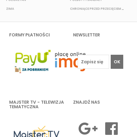
ZIMA
CHRONIĄCE PRZED PRZECIĘCIEM I PRZEKŁUCIEM
W
FORMY PŁATNOŚCI
NEWSLETTER
OK
MAJSTER TV - TELEWIZJA
ZNAJDŹ NAS
TEMATYCZNA