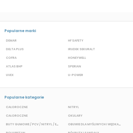
Popularne marki
DEMAR
HF SAFETY
G
DELTA PLUS
IRUDEK SEKURALT
D
COFRA
HONEYWELL
H
ATLAS BHP
SPERIAN
P
UVEX
U-POWER
F
Popularne kategorie
CAŁOROCZNE
NITRYL
P
CAŁOROCZNE
OKULARY
H
BUTY GUMOWE / PCV / NITRYL / EVA
OBUWIE DLA MYŚLIWYCH I WĘDKARZY
T
POLIURETAN
PÓŁBUTY I SANDAŁY
O