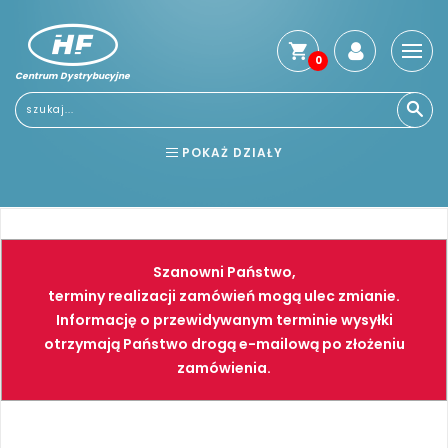
0
Centrum Dystrybucyjne
Stro
głó
Usłu
POKAŻ DZIAŁY
Reg
Jak
BHP
ELEKTRONARZĘDZIA
kup
Kosz
NARZĘDZIA
SPAWALNICTWO
dos
Szanowni Państwo,
Gwa
FARBY
PNEUMATYKA
terminy realizacji zamówień mogą ulec zmianie.
i
Informację o przewidywanym terminie wysyłki
zwro
otrzymają Państwo drogą e-mailową po złożeniu
Płat
zamówienia.
Kont