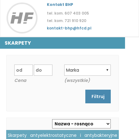
Kontakt BHP
tel. kom. 607 403 005
tel. kom. 721 910 920
kontakt-bhp@hfcd.pl
SKARPETY
Marka
▼
Cena
(wszystkie)
Skarpety antyelektrostatyczne i antybakteryjne