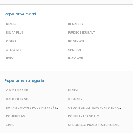
Popularne marki
DEMAR
HF SAFETY
G
DELTA PLUS
IRUDEK SEKURALT
D
COFRA
HONEYWELL
H
ATLAS BHP
SPERIAN
P
UVEX
U-POWER
F
Popularne kategorie
CAŁOROCZNE
NITRYL
P
CAŁOROCZNE
OKULARY
H
BUTY GUMOWE / PCV / NITRYL / EVA
OBUWIE DLA MYŚLIWYCH I WĘDKARZY
T
POLIURETAN
PÓŁBUTY I SANDAŁY
O
ZIMA
CHRONIĄCE PRZED PRZECIĘCIEM I PRZEKŁUCIEM
W