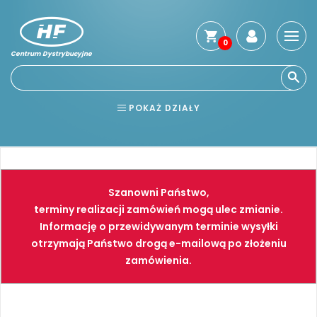
0
Centrum Dystrybucyjne
Stro
głó
Usłu
POKAŻ DZIAŁY
Reg
Jak
BHP
ELEKTRONARZĘDZIA
kup
Kosz
NARZĘDZIA
SPAWALNICTWO
dos
Szanowni Państwo,
Gwa
FARBY
PNEUMATYKA
terminy realizacji zamówień mogą ulec zmianie.
i
Informację o przewidywanym terminie wysyłki
zwro
otrzymają Państwo drogą e-mailową po złożeniu
Płat
zamówienia.
Kont