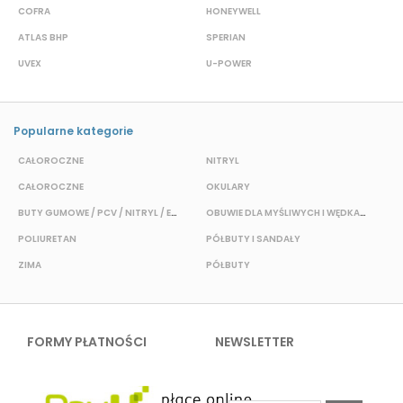
COFRA
HONEYWELL
H
ATLAS BHP
SPERIAN
P
UVEX
U-POWER
J
Popularne kategorie
CAŁOROCZNE
NITRYL
CAŁOROCZNE
OKULARY
H
BUTY GUMOWE / PCV / NITRYL / EVA
OBUWIE DLA MYŚLIWYCH I WĘDKARZY
T
POLIURETAN
PÓŁBUTY I SANDAŁY
O
ZIMA
PÓŁBUTY
W
FORMY PŁATNOŚCI
NEWSLETTER