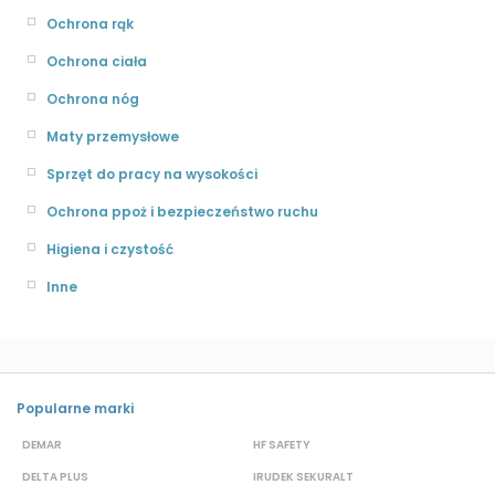
Ochrona rąk
Ochrona ciała
Ochrona nóg
Maty przemysłowe
Sprzęt do pracy na wysokości
Ochrona ppoż i bezpieczeństwo ruchu
Higiena i czystość
Inne
Popularne marki
DEMAR
HF SAFETY
G
DELTA PLUS
IRUDEK SEKURALT
D