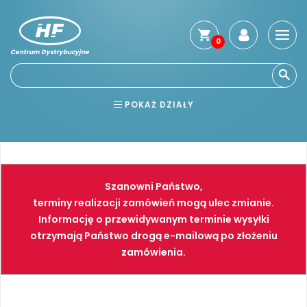
0
Centrum Dystrybucyjne
Stro
głó
Usłu
POKAŻ DZIAŁY
Reg
Jak
BHP
ELEKTRONARZĘDZIA
kup
Kosz
NARZĘDZIA
SPAWALNICTWO
dos
Szanowni Państwo,
Gwa
FARBY
PNEUMATYKA
terminy realizacji zamówień mogą ulec zmianie.
i
Informację o przewidywanym terminie wysyłki
zwro
otrzymają Państwo drogą e-mailową po złożeniu
Płat
zamówienia.
Kont