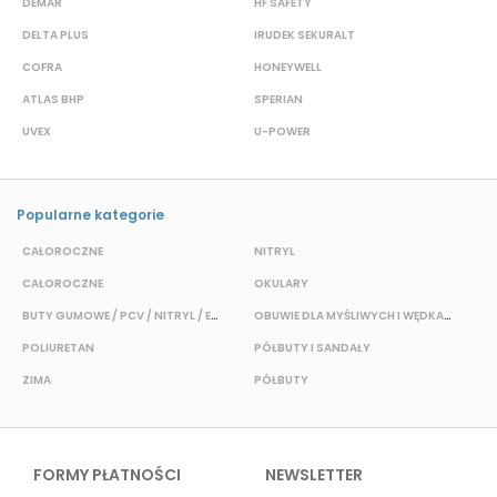
DEMAR
HF SAFETY
G
DELTA PLUS
IRUDEK SEKURALT
D
COFRA
HONEYWELL
H
ATLAS BHP
SPERIAN
P
UVEX
U-POWER
J
Popularne kategorie
CAŁOROCZNE
NITRYL
CAŁOROCZNE
OKULARY
H
BUTY GUMOWE / PCV / NITRYL / EVA
OBUWIE DLA MYŚLIWYCH I WĘDKARZY
T
POLIURETAN
PÓŁBUTY I SANDAŁY
O
ZIMA
PÓŁBUTY
W
FORMY PŁATNOŚCI
NEWSLETTER